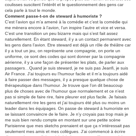
coulisses suscitent l’intérêt et le questionnement des gens car
cela parle à tout le monde.
Comment passe-t-on de steward à humoriste ?
C’est l’avion qui m’a amené à la comédie et c’est la comédie qui
me mènera encore à l’avion, l’un inspire l’autre et vice et versa.
C’est une transition un peu bizarre mais qui s’est fait assez
naturellement. En étant steward, il y a un contact permanent avec
les gens dans l’avion. Etre steward est déjà un rôle de théâtre car
il y a tout un jeu, on représente une compagnie, on porte un
uniforme, ce sont des codes qui sont donner par la compagnie
aérienne, il y a une façon de présenter les plats, de parler aux
passagers…Quand je suis steward, je ne suis pas Jeanfi, je suis
Air France. J’ai toujours eu l’humour facile et il m’a toujours aidé
à faire passer des messages, il y a presque quelque chose de
thérapeutique dans l’humour. Je trouve que l’on dit beaucoup
plus de choses avec de l’humour que normalement et ce n’est
pas si simple de faire rire, faire pleurer est plus facile. Je faisais
naturellement rire les gens et j’ai toujours été plus ou moins un
leader dans les équipages. On passe de steward à humoriste en
se laissant convaincre de le faire. Je n’y croyais pas trop mais je
me suis bien rendu compte en montant sur une petite scène
Parisienne que mes sketchs prenaient et que ça n’intéressait pas
seulement mes amis et mes collègues. J’ai commencé à écrire