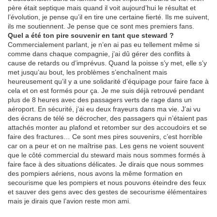
père était septique mais quand il voit aujourd’hui le résultat et
l’évolution, je pense qu’il en tire une certaine fierté. Ils me suivent,
ils me soutiennent. Je pense que ce sont mes premiers fans.
Quel a été ton pire souvenir en tant que steward ?
Commercialement parlant, je n’en ai pas eu tellement même si
comme dans chaque compagnie, j’ai dû gérer des conflits à
cause de retards ou d’imprévus. Quand la poisse s’y met, elle s’y
met jusqu’au bout, les problèmes s’enchaînent mais
heureusement qu’il y a une solidarité d’équipage pour faire face à
cela et on est formés pour ça. Je me suis déjà retrouvé pendant
plus de 8 heures avec des passagers verts de rage dans un
aéroport. En sécurité, j’ai eu deux frayeurs dans ma vie. J’ai vu
des écrans de télé se décrocher, des passagers qui n’étaient pas
attachés monter au plafond et retomber sur des accoudoirs et se
faire des fractures… Ce sont mes pires souvenirs, c’est horrible
car on a peur et on ne maîtrise pas. Les gens ne voient souvent
que le côté commercial du steward mais nous sommes formés à
faire face à des situations délicates. Je dirais que nous sommes
des pompiers aériens, nous avons la même formation en
secourisme que les pompiers et nous pouvons éteindre des feux
et sauver des gens avec des gestes de secourisme élémentaires
mais je dirais que l’avion reste mon ami.