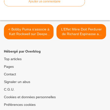
Ajouter un commentaire
< Bobby Puma s’associe à
L’Effet Mère Doit Perdurer
Katt Rockwell sur Deeper
de Richard Espinasse au
Than Love !
Théâtre Le Lieu, nous y
étions ! >
Hébergé par Overblog
Top articles
Pages
Contact
Signaler un abus
C.G.U.
Cookies et données personnelles
Préférences cookies