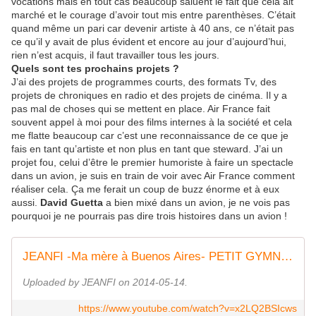
vocations mais en tout cas beaucoup saluent le fait que cela ait
marché et le courage d’avoir tout mis entre parenthèses. C’était
quand même un pari car devenir artiste à 40 ans, ce n’était pas
ce qu’il y avait de plus évident et encore au jour d’aujourd’hui,
rien n’est acquis, il faut travailler tous les jours.
Quels sont tes prochains projets ?
J’ai des projets de programmes courts, des formats Tv, des
projets de chroniques en radio et des projets de cinéma. Il y a
pas mal de choses qui se mettent en place. Air France fait
souvent appel à moi pour des films internes à la société et cela
me flatte beaucoup car c’est une reconnaissance de ce que je
fais en tant qu’artiste et non plus en tant que steward. J’ai un
projet fou, celui d’être le premier humoriste à faire un spectacle
dans un avion, je suis en train de voir avec Air France comment
réaliser cela. Ça me ferait un coup de buzz énorme et à eux
aussi.
David Guetta
a bien mixé dans un avion, je ne vois pas
pourquoi je ne pourrais pas dire trois histoires dans un avion !
JEANFI -Ma mère à Buenos Aires- PETIT GYMNASE
Uploaded by JEANFI on 2014-05-14.
https://www.youtube.com/watch?v=x2LQ2BSIcws