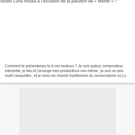
Comment te présenterais-tu à nos lecteurs ? Je suis auteur, compositeur,
interprète, je fais et j’arrange mes productions moi-même ; je suis un peu
multi casquettes ; et je viens du chemin traditionnel du conservatoire où j’y ai
appris la guitare en Jazz...