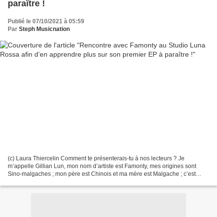
paraître !
Publié le 07/10/2021 à 05:59
Par
Steph Musicnation
(c) Laura Thiercelin Comment te présenterais-tu à nos lecteurs ? Je
m’appelle Gillian Lun, mon nom d’artiste est Famonty, mes origines sont
Sino-malgaches ; mon père est Chinois et ma mère est Malgache ; c’est
donc le choc des cultures ; je suis né en...