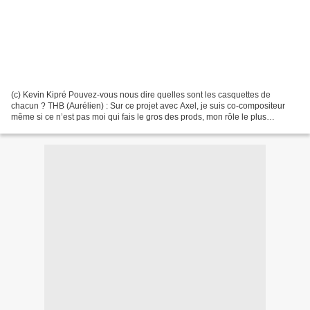
(c) Kevin Kipré Pouvez-vous nous dire quelles sont les casquettes de
chacun ? THB (Aurélien) : Sur ce projet avec Axel, je suis co-compositeur
même si ce n’est pas moi qui fais le gros des prods, mon rôle le plus
important étant celui d’interprète. Je...