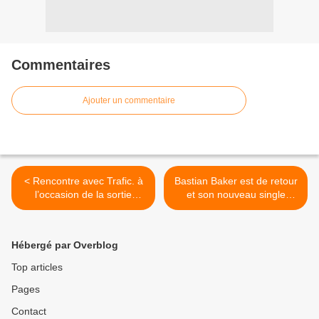
Commentaires
Ajouter un commentaire
< Rencontre avec Trafic. à
Bastian Baker est de retour
l’occasion de la sortie
et son nouveau single
imminente de leur premier
sonne comme un tube en
EP !
puissance ! >
Hébergé par Overblog
Top articles
Pages
Contact