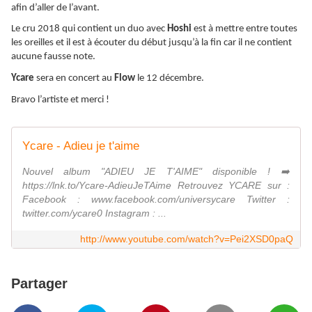
afin d’aller de l’avant.
Le cru 2018 qui contient un duo avec
Hoshi
est à mettre entre toutes
les oreilles et il est à écouter du début jusqu’à la fin car il ne contient
aucune fausse note.
Ycare
sera en concert au
Flow
le 12 décembre.
Bravo l’artiste et merci !
Ycare - Adieu je t'aime
Nouvel album "ADIEU JE T'AIME" disponible ! ➡️
https://lnk.to/Ycare-AdieuJeTAime Retrouvez YCARE sur :
Facebook : www.facebook.com/universycare Twitter :
twitter.com/ycare0 Instagram : ...
http://www.youtube.com/watch?v=Pei2XSD0paQ
Partager