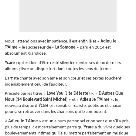
Nous l’attendions avec impatience, il est enfin là et «
Adieu Je
T’Aime
» le successeur de «
La Somone
» paru en 2014 est
absolument grandiose.
Ycare
; qui est loin d’être resté silencieux entre ses deux derniers
albums ; livre un disque fort dans toutes les sens du terme.
L’artiste chante avec son âme et son cœur et ses textes touchent
indéniablement celui de l’auditeur.
Précédé par les titres «
Love You (J’te Déteste)
», «
D’Autres Que
Nous (14 Boulevard Saint Michel)
» et «
Adieu Je T’Aime
», le
nouveau disque d’
Ycare
est sensible, réaliste, poétique et chacun
pourra se retrouver dans les chansons qui le composent.
«
Adieu Je T’Aime
» est un album personnel et on sent que s’il a pris
plus de temps, c’est certainement parce qu’
Ycare
a du vivre quelques
bouleversements intimes qu’il a su mettre parfaitement en musique