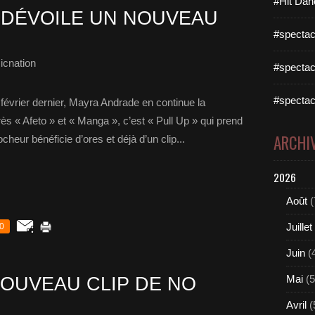
#Hit Dan
 DÉVOILE UN NOUVEAU
#spectac
icnation
#spectac
#spectac
février dernier, Mayra Andrade en continue la
ès « Afeto » et « Manga », c’est « Pull Up » qui prend
ARCHI
cheur bénéficie d’ores et déjà d’un clip...
2026
Août
(
Juillet
0
Juin
(
Mai
(5
OUVEAU CLIP DE NO
Avril
(