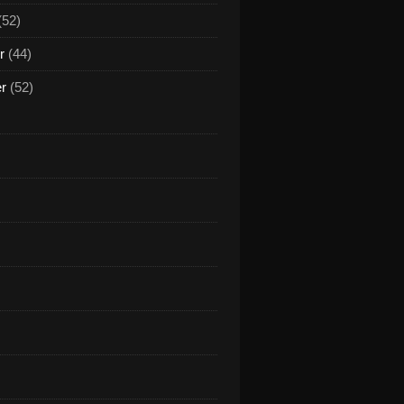
(52)
r
(44)
er
(52)