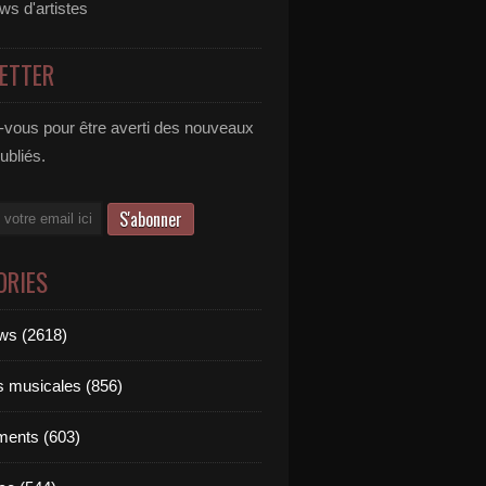
ews d'artistes
ETTER
vous pour être averti des nouveaux
publiés.
ORIES
ews (2618)
ts musicales (856)
ments (603)