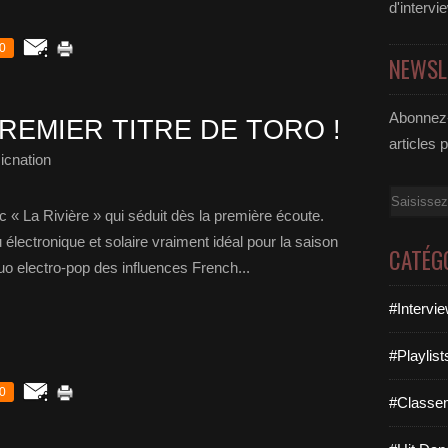
d'intervi
0
NEWSL
Abonnez-
REMIER TITRE DE TORO !
articles 
icnation
Email
 « La Rivière » qui séduit dès la première écoute.
électronique et solaire vraiment idéal pour la saison
CATÉG
o electro-pop des influences French...
#Intervi
#Playlis
0
#Classe