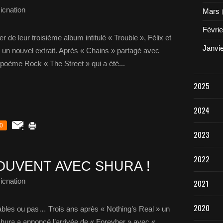
icnation
Mars
Févrie
r de leur troisième album intitulé « Trouble », Félix et
Janvi
un nouvel extrait. Après « Chains » partagé avec
 poème Rock « The Street » qui a été...
2025
2024
0
2023
2022
OUVENT AVEC SHURA !
icnation
2021
2020
ables ou pas… Trois ans après « Nothing’s Real » un
Shura a annoncé l’arrivée de « Forevher » avec «