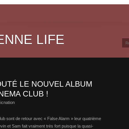
ENNE LIFE
UTÉ LE NOUVEL ALBUM
NEMA CLUB !
icnation
ub sont de retour avec « False Alarm » leur quatrième
vin et Sam fait vraiment très fort puisque la quasi-