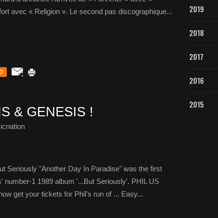
2019
fort avec « Religion ». Le second pas discographique...
2018
2017
0
2016
2015
S & GENESIS !
icnation
ut Seriously "Another Day In Paradise" was the first
ns' number-1 1989 album '...But Seriously'. PHIL US
t your tickets for Phil's run of ... Easy...