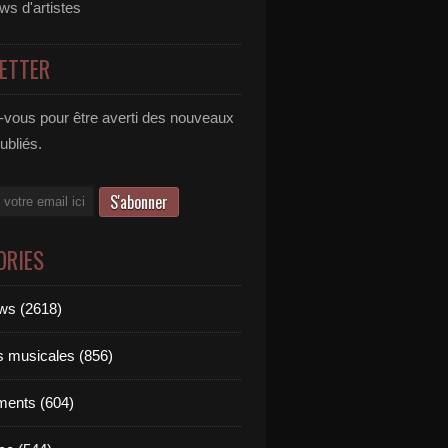
ews d'artistes
ETTER
vous pour être averti des nouveaux
publiés.
ORIES
ews (2618)
ts musicales (856)
ments (604)