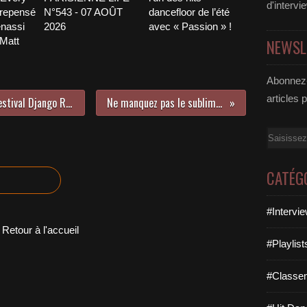
d'intervi
 repensé
N°543 - 07 AOÛT
dancefloor de l’été
nassi
2026
avec « Passion » !
 Matt
NEWSL
Abonnez-
articles 
Tchavolo Schmitt en concert au Festival Django Reinhardt à Fontainebleau, nous y étions !
Ne manquez pas le sublime nouveau clip de SiAu !
Email
CATÉG
#Intervi
Retour à l'accueil
#Playlis
#Classe