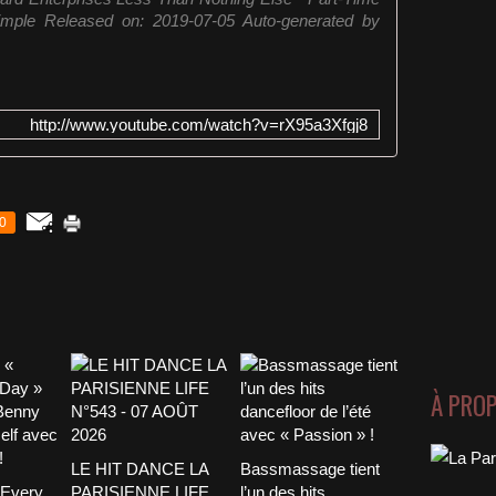
mple Released on: 2019-07-05 Auto-generated by
http://www.youtube.com/watch?v=rX95a3Xfgj8
0
À PRO
LE HIT DANCE LA
Bassmassage tient
 Every
PARISIENNE LIFE
l’un des hits