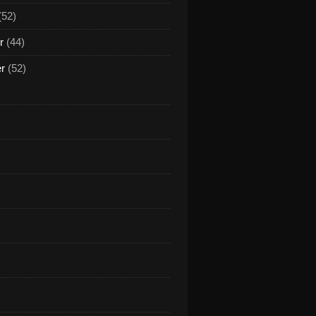
(52)
r
(44)
er
(52)