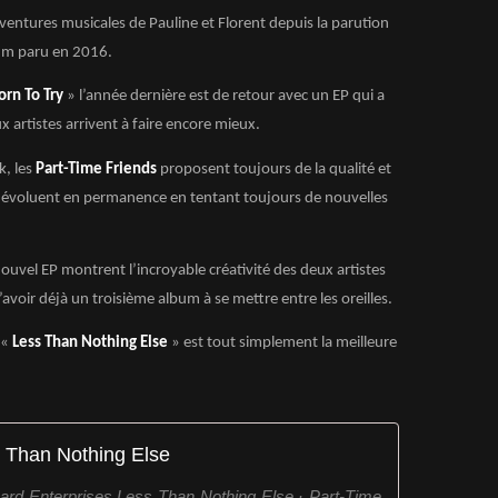
ventures musicales de Pauline et Florent depuis la parution
bum paru en 2016.
orn To Try
» l’année dernière est de retour avec un EP qui a
ux artistes arrivent à faire encore mieux.
k, les
Part-Time Friends
proposent toujours de la qualité et
 évoluent en permanence en tentant toujours de nouvelles
uvel EP montrent l’incroyable créativité des deux artistes
avoir déjà un troisième album à se mettre entre les oreilles.
 «
Less Than Nothing Else
» est tout simplement la meilleure
 Than Nothing Else
rd Enterprises Less Than Nothing Else · Part-Time