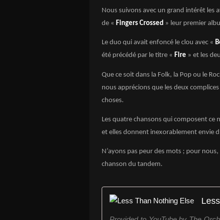
Nous suivons avec un grand intérêt les a
de «
Fingers Crossed
» leur premier al
Le duo qui avait enfoncé le clou avec «
B
été précédé par le titre «
Fire
» et les de
Que ce soit dans la Folk, la Pop ou le Roc
nous apprécions que les deux complices
choses.
Les quatre chansons qui composent ce no
et elles donnent inexorablement envie d’
N’ayons pas peur des mots ; pour nous,
chanson du tandem.
Less
Provided to YouTube by The Orcha