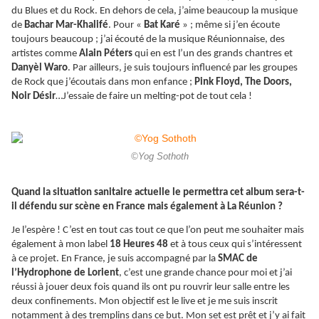
du Blues et du Rock. En dehors de cela, j’aime beaucoup la musique
de
Bachar Mar-Khalifé
. Pour «
Bat Karé
» ; même si j’en écoute
toujours beaucoup ; j’ai écouté de la musique Réunionnaise, des
artistes comme
Alain Péters
qui en est l’un des grands chantres et
Danyèl Waro
. Par ailleurs, je suis toujours influencé par les groupes
de Rock que j’écoutais dans mon enfance ;
Pink Floyd, The Doors,
Noir Désir
…J’essaie de faire un melting-pot de tout cela !
©Yog Sothoth
Quand la situation sanitaire actuelle le permettra cet album sera-t-
il défendu sur scène en France mais également à La Réunion ?
Je l’espère ! C’est en tout cas tout ce que l’on peut me souhaiter mais
également à mon label
18 Heures 48
et à tous ceux qui s’intéressent
à ce projet. En France, je suis accompagné par la
SMAC de
l’Hydrophone de Lorient
, c’est une grande chance pour moi et j’ai
réussi à jouer deux fois quand ils ont pu rouvrir leur salle entre les
deux confinements. Mon objectif est le live et je me suis inscrit
notamment à des tremplins dans ce but. Mon set est prêt et j’y ai fait