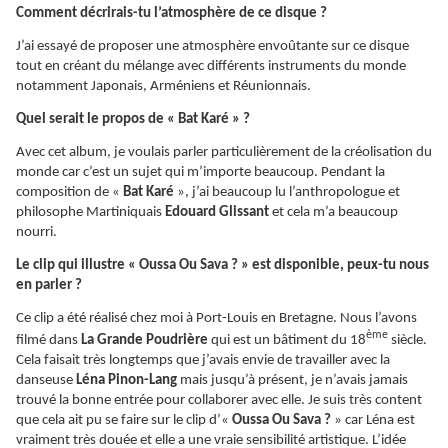
Comment décrirais-tu l’atmosphère de ce disque ?
J’ai essayé de proposer une atmosphère envoûtante sur ce disque
tout en créant du mélange avec différents instruments du monde
notamment Japonais, Arméniens et Réunionnais.
Quel serait le propos de « Bat Karé » ?
Avec cet album, je voulais parler particulièrement de la créolisation du
monde car c’est un sujet qui m’importe beaucoup. Pendant la
composition de «
Bat Karé
», j’ai beaucoup lu l’anthropologue et
philosophe Martiniquais
Edouard Glissant
et cela m’a beaucoup
nourri.
Le clip qui illustre « Oussa Ou Sava ? » est disponible, peux-tu nous
en parler ?
Ce clip a été réalisé chez moi à Port-Louis en Bretagne. Nous l’avons
ème
filmé dans
La Grande Poudrière
qui est un bâtiment du 18
siècle.
Cela faisait très longtemps que j’avais envie de travailler avec la
danseuse
Léna Pinon-Lang
mais jusqu’à présent, je n’avais jamais
trouvé la bonne entrée pour collaborer avec elle. Je suis très content
que cela ait pu se faire sur le clip d’«
Oussa Ou Sava ?
» car Léna est
vraiment très douée et elle a une vraie sensibilité artistique. L’idée