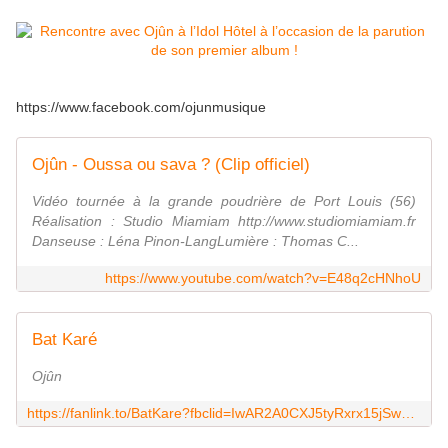
https://www.facebook.com/ojunmusique
Ojûn - Oussa ou sava ? (Clip officiel)
Vidéo tournée à la grande poudrière de Port Louis (56)
Réalisation : Studio Miamiam http://www.studiomiamiam.fr
Danseuse : Léna Pinon-LangLumière : Thomas C...
https://www.youtube.com/watch?v=E48q2cHNhoU
Bat Karé
Ojûn
https://fanlink.to/BatKare?fbclid=IwAR2A0CXJ5tyRxrx15jSw_UPBlbzBjl6GhWS8lP3WkYMAmGbkPLX0ClM5Eb8