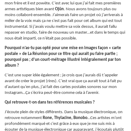
mon frère et il est powète. C’est avec lui que j’ai fait mes premières
armes artistiques bien avant
Ojûn
. Nous avons toujours plus ou
moins collaboré ensemble. J’aimerais faire un projet où j’arriverais à
mêler de la voix mais ça ne s’est pas fait pour cet album qui est tout
instrumental. Si j’avais voulu mettre sa voix dessus, il aurait fallu
repasser en studio, faire de nouveau un master…et dans le temps qui
nous était imparti, ce n’était pas possible.
Pourquoi n’as-tu pas opté pour une mise en images façon « carte
postale » de La Réunion pour ce titre qui aurait pu faire partie ;
pourquoi pas ; d’un court-métrage illustré intégralement par ton
album ?
C’est une super idée également ; je crois que j’aurais dû t’appeler
avant de créer le projet (rires). C’est vrai que ça aurait tout à fait pu
d’autant qu’en plus, j’ai fait des cartes postales sonores sur mon
Instagram…Ça s’écrira peut-être comme cela à l’avenir.
Qui retrouve-t-on dans tes références musicales ?
J’écoute plein de styles différents. Dans la musique électronique, on
retrouve notamment
Rone, Thylacine, Bonobo
…Ces artistes m’ont
profondément marqué et c’est grâce à eux que je me suis mis à
écouter de la musique électronique car auparavant, j’écoutais plutôt