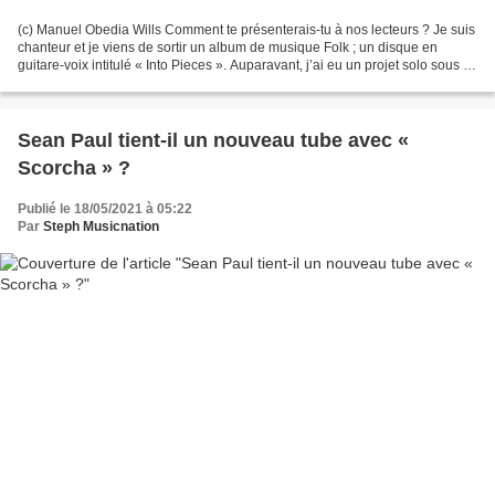
(c) Manuel Obedia Wills Comment te présenterais-tu à nos lecteurs ? Je suis
chanteur et je viens de sortir un album de musique Folk ; un disque en
guitare-voix intitulé « Into Pieces ». Auparavant, j’ai eu un projet solo sous le
nom de Faroe avec lequel...
Sean Paul tient-il un nouveau tube avec «
Scorcha » ?
Publié le 18/05/2021 à 05:22
Par
Steph Musicnation