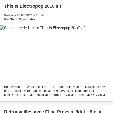
This Is Electropop 2010's !
Publié le 20/05/2021 à 05:14
Par
Steph Musicnation
Britney Spears - Work Bitch From the album "Britney Jean". Download now
on iTunes:http://smarturl.it/britneyjean?Iqid=yt Black Dog Films/Little
MinxDirector: Ben MorExecutive Producer: ... Calvin Harris - My Way Calvin
Harris - My Way (Official Video)Download...
Retrouvailles avec Elise Preys à l’Idol Hôtel à