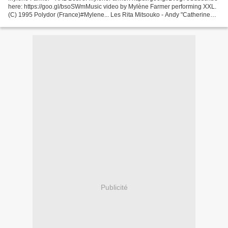
here: https://goo.gl/bsoSWmMusic video by Mylène Farmer performing XXL.
(C) 1995 Polydor (France)#Mylene... Les Rita Mitsouko - Andy "Catherine
Ringer chante Les Rita Mitsouko à...
Publicité