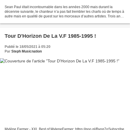
Sean Paul était incontournable dans les années 2000 mais durant la
décennie suivante, le chanteur n’a pas fait trembler les charts où de temps à
autre mais en qualité de guest sur les morceaux d’autres artistes. Trois ans
après la parution d’un EP intitulé...
Tour D'Horizon De La V.F 1985-1995 !
Publié le 18/05/2021 à 05:20
Par
Steph Musicnation
Mylène Farmer - XXL Best of MyleneFarmer: https://goo.gl/Bvog7oSubscribe