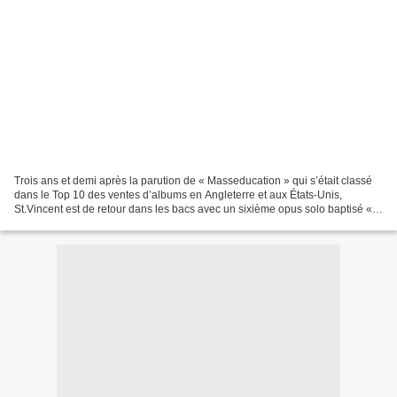
Trois ans et demi après la parution de « Masseducation » qui s’était classé
dans le Top 10 des ventes d’albums en Angleterre et aux États-Unis,
St.Vincent est de retour dans les bacs avec un sixième opus solo baptisé «
Daddy’s Home ». Produit par l’artiste...