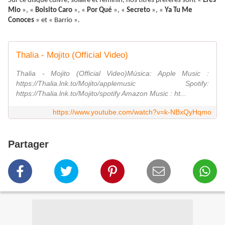
Sur ce disque cuivré, solaire et féminin, nos titres préférés sont «
Eres
Mio
», «
Bolsito Caro
», «
Por Qué
», «
Secreto
», «
Ya Tu Me
Conoces
» et « Barrio ».
Thalia - Mojito (Official Video)
Thalia - Mojito (Official Video)Música: Apple Music :
https://Thalia.lnk.to/Mojito/applemusic Spotify:
https://Thalia.lnk.to/Mojito/spotify Amazon Music : ht...
https://www.youtube.com/watch?v=k-NBxQyHqmo
Partager