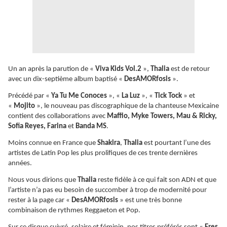
Un an après la parution de «
Viva Kids Vol.2
»,
Thalia
est de retour
avec un dix-septième album baptisé «
DesAMORfosis
».
Précédé par «
Ya Tu Me Conoces
», «
La Luz
», «
Tick Tock
» et
«
Mojito
», le nouveau pas discographique de la chanteuse Mexicaine
contient des collaborations avec
Maffio, Myke Towers, Mau & Ricky,
Sofia Reyes, Farina
et
Banda MS
.
Moins connue en France que
Shakira
,
Thalia
est pourtant l’une des
artistes de Latin Pop les plus prolifiques de ces trente dernières
années.
Nous vous dirions que
Thalia
reste fidèle à ce qui fait son ADN et que
l’artiste n’a pas eu besoin de succomber à trop de modernité pour
rester à la page car «
DesAMORfosis
» est une très bonne
combinaison de rythmes Reggaeton et Pop.