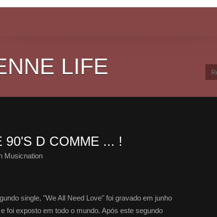
ENNE LIFE
0'S D COMME ... !
h Musicnation
undo single, "We All Need Love" foi gravado em junho
 e foi exposto em todo o mundo. Após este segundo