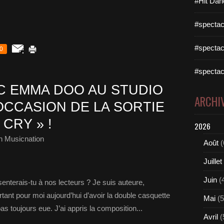
#Hit Dan
#spectac
#spectac
0
#spectac
 EMMA DOO AU STUDIO
ARCHI
OCCASION DE LA SORTIE
CRY » !
2026
h Musicnation
Août
(
Juillet
Juin
(
nterais-tu à nos lecteurs ? Je suis auteure,
rtant pour moi aujourd’hui d’avoir la double casquette
Mai
(5
pas toujours eue. J’ai appris la composition...
Avril
(