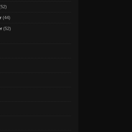
(52)
r
(44)
er
(52)