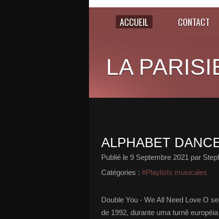
ACCUEIL
CONTACT
LA PARISI
ALPHABET DANCE 9
Publié le
9 Septembre 2021
par Step
Catégories :
#Playlists musicales
Double You - We All Need Love O seg
de 1992, durante uma turnê européia