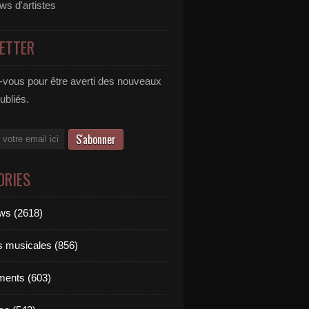
ews d'artistes
ETTER
vous pour être averti des nouveaux
publiés.
ORIES
ews (2618)
ts musicales (856)
ments (603)