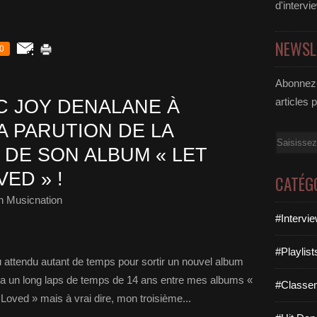
d'intervi
NEWSL
0
Abonnez-
articles 
 JOY DENALANE À
A PARUTION DE LA
Email
 DE SON ALBUM « LET
ED » !
CATÉG
h Musicnation
#Intervi
#Playlis
 attendu autant de temps pour sortir un nouvel album
 y a un long laps de temps de 14 ans entre mes albums «
#Classe
Loved » mais à vrai dire, mon troisième...