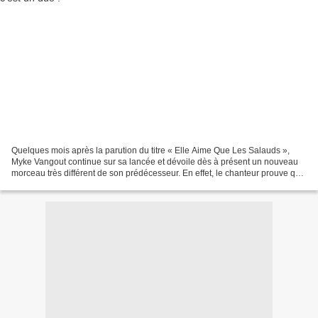
Quelques mois après la parution du titre « Elle Aime Que Les Salauds »,
Myke Vangout continue sur sa lancée et dévoile dès à présent un nouveau
morceau très différent de son prédécesseur. En effet, le chanteur prouve qu’il
a plus d’une corde à son arc...