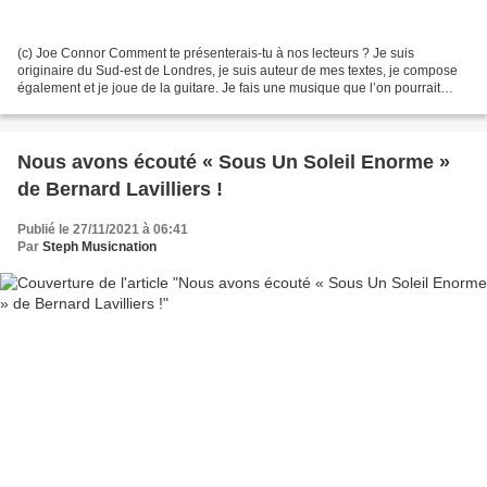
(c) Joe Connor Comment te présenterais-tu à nos lecteurs ? Je suis
originaire du Sud-est de Londres, je suis auteur de mes textes, je compose
également et je joue de la guitare. Je fais une musique que l’on pourrait
qualifier de Dream-Folk dans laquelle...
Nous avons écouté « Sous Un Soleil Enorme »
de Bernard Lavilliers !
Publié le 27/11/2021 à 06:41
Par
Steph Musicnation