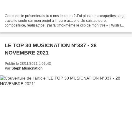
Comment te présenterais-tu à nos lecteurs ? J’ai plusieurs casquettes car je
travaille seule sur mon projet à l’heure actuelle. Je suis auteure,
compositrice, réalisatrice ; j’ai fait moi-même le clip de mon titre « I Wish I
Could » car j’avais un concept...
LE TOP 30 MUSICNATION N°337 - 28
NOVEMBRE 2021
Publié le 28/11/2021 à 06:43
Par
Steph Musicnation