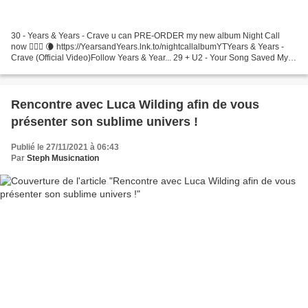
30 - Years & Years - Crave u can PRE-ORDER my new album Night Call
now 🧜🏼‍♂️ 🌘 https://YearsandYears.lnk.to/nightcallalbumYTYears & Years -
Crave (Official Video)Follow Years & Year... 29 + U2 - Your Song Saved My
Life Listen now: https://sing2.lnk.to/yssmlIDExplore...
Rencontre avec Luca Wilding afin de vous
présenter son sublime univers !
Publié le 27/11/2021 à 06:43
Par
Steph Musicnation