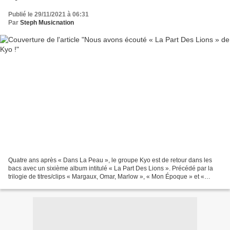
Publié le 29/11/2021 à 06:31
Par
Steph Musicnation
Quatre ans après « Dans La Peau », le groupe Kyo est de retour dans les
bacs avec un sixième album intitulé « La Part Des Lions ». Précédé par la
trilogie de titres/clips « Margaux, Omar, Marlow », « Mon Époque » et «
Quand Je Serai Jeune » qui présentait...