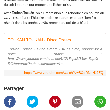
n’hésite pas à faire tomber ses vêtements sur une plage au coucher
du soleil pour un pur moment de lâcher-prise.
Avec
Toukan Toukän
, on a l’impression que l’époque bien pourrie du
COVID est déjà de l’histoire ancienne et que l’esprit de liberté qui
régnait dans les années 70/80 reprend du poil de la bête !
TOUKAN TOUKÄN - Disco Dream
Toukan Toukän - Disco DreamSi tu as aimé, abonne-toi à
notre chaine :
https://www.youtube.com/channel/UCl1EcplfSf66av_Rqb0i_
RQ/featured/?sub_confirmation=1et...
https://www.youtube.com/watch?v=BOdRNnHJ9EQ
Partager