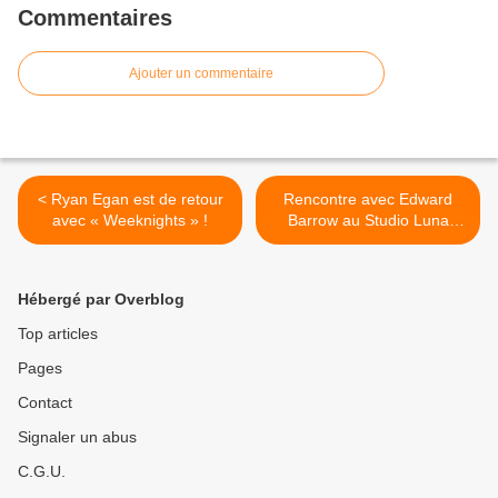
Commentaires
Ajouter un commentaire
< Ryan Egan est de retour
Rencontre avec Edward
avec « Weeknights » !
Barrow au Studio Luna
Rossa afin d’en apprendre
plus sur son nouveau
disque ! >
Hébergé par Overblog
Top articles
Pages
Contact
Signaler un abus
C.G.U.