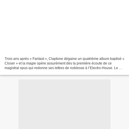
Trois ans après « Fantast », Claptone dégaine un quatrième album baptisé «
Closer » et la magie opère assurément dès la première écoute de ce
magistral opus qui redonne ses lettres de noblesse à l’Electro-House. Le DJ
et producteur Allemand a toujours...