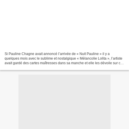
Si Pauline Chagne avait annoncé l’arrivée de « Nuit Pauline » il y a
quelques mois avec le sublime et nostalgique « Mélancolie Lolita », l’artiste
avait gardé des cartes maîtresses dans sa manche et elle les dévoile sur ce
premier EP remarquable. En effet,...