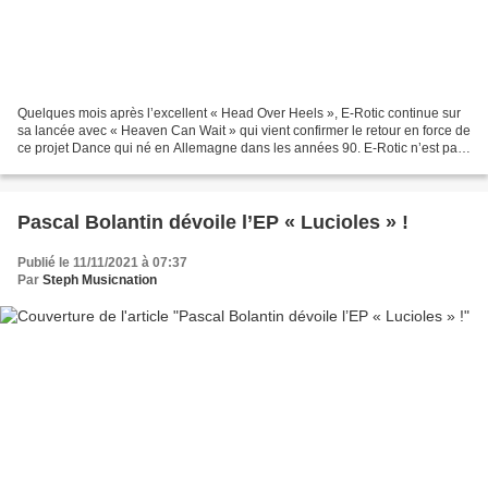
Quelques mois après l’excellent « Head Over Heels », E-Rotic continue sur
sa lancée avec « Heaven Can Wait » qui vient confirmer le retour en force de
ce projet Dance qui né en Allemagne dans les années 90. E-Rotic n’est pas
resté scotché dans le passé...
Pascal Bolantin dévoile l’EP « Lucioles » !
Publié le 11/11/2021 à 07:37
Par
Steph Musicnation