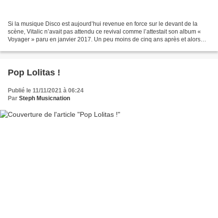
Si la musique Disco est aujourd’hui revenue en force sur le devant de la
scène, Vitalic n’avait pas attendu ce revival comme l’attestait son album «
Voyager » paru en janvier 2017. Un peu moins de cinq ans après et alors
qu’il est loin d’être resté inactif...
Pop Lolitas !
Publié le 11/11/2021 à 06:24
Par
Steph Musicnation