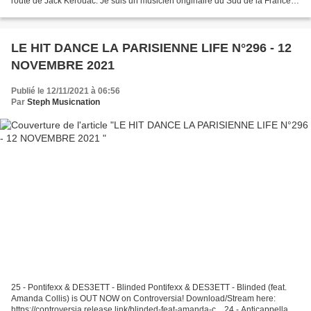
route de Jack Kerouac. Je suis un musicien originaire du Sud de la France.
J’ai 30 ans, je vis à Hyères-les-Palmiers...
LE HIT DANCE LA PARISIENNE LIFE N°296 - 12
NOVEMBRE 2021
Publié le 12/11/2021 à 06:56
Par
Steph Musicnation
25 - Pontifexx & DES3ETT - Blinded Pontifexx & DES3ETT - Blinded (feat.
Amanda Collis) is OUT NOW on Controversia! Download/Stream here:
https://controversia.release.link/blinded-feat-amanda-c... 24 - Anticappella -