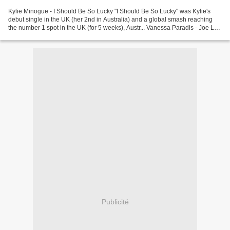
Kylie Minogue - I Should Be So Lucky "I Should Be So Lucky" was Kylie's
debut single in the UK (her 2nd in Australia) and a global smash reaching
the number 1 spot in the UK (for 5 weeks), Austr... Vanessa Paradis - Joe Le
Taxi REMASTERED IN HD! Music...
Publicité