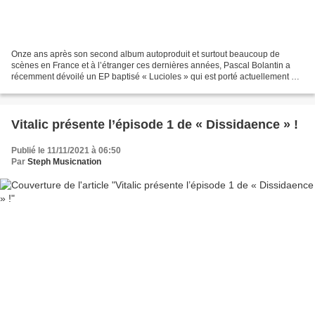
Onze ans après son second album autoproduit et surtout beaucoup de
scènes en France et à l’étranger ces dernières années, Pascal Bolantin a
récemment dévoilé un EP baptisé « Lucioles » qui est porté actuellement par
le titre « Elle » ; un très bon choix...
Vitalic présente l’épisode 1 de « Dissidaence » !
Publié le 11/11/2021 à 06:50
Par
Steph Musicnation