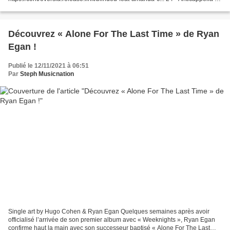
Move Your Body Jason Parker Remix VÖ...
Découvrez « Alone For The Last Time » de Ryan
Egan !
Publié le 12/11/2021 à 06:51
Par
Steph Musicnation
Single art by Hugo Cohen & Ryan Egan Quelques semaines après avoir
officialisé l’arrivée de son premier album avec « Weeknights », Ryan Egan
confirme haut la main avec son successeur baptisé « Alone For The Last