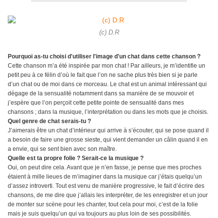
(c) D.R
Pourquoi as-tu choisi d'utiliser l'image d'un chat dans cette chanson ?
Cette chanson m’a été inspirée par mon chat ! Par ailleurs, je m’identifie un
petit peu à ce félin d’où le fait que l’on ne sache plus très bien si je parle
d’un chat ou de moi dans ce morceau. Le chat est un animal intéressant qui
dégage de la sensualité notamment dans sa manière de se mouvoir et
j’espère que l’on perçoit cette petite pointe de sensualité dans mes
chansons ; dans la musique, l’interprétation ou dans les mots que je choisis.
Quel genre de chat serais-tu ?
J’aimerais être un chat d’intérieur qui arrive à s’écouter, qui se pose quand il
a besoin de faire une grosse sieste, qui vient demander un câlin quand il en
a envie, qui se sent bien avec son maître.
Quelle est ta propre folie ? Serait-ce la musique ?
Oui, on peut dire cela. Avant que je n’en fasse, je pense que mes proches
étaient à mille lieues de m’imaginer dans la musique car j’étais quelqu’un
d’assez introverti. Tout est venu de manière progressive, le fait d’écrire des
chansons, de me dire que j’allais les interpréter, de les enregistrer et un jour
de monter sur scène pour les chanter, tout cela pour moi, c’est de la folie
mais je suis quelqu’un qui va toujours au plus loin de ses possibilités.