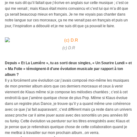
je me suis dit qu’il fallait que j’écrive en anglais sur cette musique ; c’est ce
qui me venait ; mais Klaus était moins convaincu et c’est lui qui m’a dit que
ça serait beaucoup mieux en français. Je ne me voyais pas chanter dans
notre langue sur ces morceaux, ça ne me venait pas en français et puis un
jour, l’inspiration a déboulé et je me suis dit que ça pouvait le faire.
(c) D.R
Depuis « Et La Lumière », tu as sorti deux singles, « Un Sourire Lundi » et
« Ma Folie » témoignent-il d'une évolution musicale par rapport à ton
album ?
Il y a forcément une évolution car j’avais composé moi-même les musiques
de mon premier album alors que ces derniers morceaux et ceux à venir
viennent de Klaus même si je compose les mélodies chantées ; c’est à cet
endroit-là que j’amène quelque chose de plus Pop. Même si Klaus évolue
dans un registre plus Dance, je trouve qu’il y a quand même une cohérence
avec ce que j’ai fait auparavant ; c’est différent mais ça reste dans un univers
assez proche car il aime jouer aussi avec des sonorités un peu années 80
ou funky. Cette évolution va perdurer sur les titres enregistrés avec Klaus et
je pense que je retiendrais quelque chose de cette collaboration quand je
me mettrai à travailler sur mon prochain album...on verra.