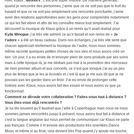
Avec Klaus ;
Neonors
; c’est une super histoire. De manière générale,
quand je rencontre des personnes, j’aime que ce ne soit pas que le fruit du
hasard et que ce ne soit pas simplement une rencontre ponctuelle, j’aime
avoir des relations approfondies avec les gens pour comprendre notamment
ce qui les fait vibrer et afin de les connaître mieux tout simplement. J’ai
découvert la musique de Klaus grâce à un remix qu’il avait réalisé pour
Kylie Minogue
, j’ai très vite admiré ce qu’il faisait et son remix de «
Je
t’adore
» a été un beau cadeau. Dans nos échanges, j’ai très vite senti que
chacun appréciait réellement la musique de l’autre, nous nous sommes
même raconté quelques petites choses de nos vies et nous avons créé un
lien. Un jour, il a eu envie de m’envoyer plein de sons produits par ses soins
mais à cette époque-là, je me dédiais pas mal à la promotion des morceaux
de mon premier album et aux concerts, ce n’est que lorsque j’ai eu un peu
plus de temps que je les ai écoutés et c’est là que je me suis dit que je ne
pouvais pas les garder dans un tiroir. J’ai eu envie de prolonger cette
histoire avec Klaus, nous avons fait des essais et nous avons vu que ça
fonctionnait.
Comment se déroule votre collaboration ? Faites-vous tout à distance ?
Vous êtes-vous déjà rencontrés ?
Je lui dis souvent qu’il faudrait que j’aille à Copenhague mais nous ne nous
sommes jamais rencontrés jusqu’à présent, nous avons tout fait à distance et
c'est la langue anglaise qui nous permet de communiquer car Klaus ne parle
pas français. Comme il m’envoie des productions très orientées Dance
Music et même si au final, cela devient très Pop quand j’y ajoute ma touche,