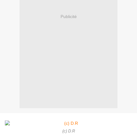
Publicité
(c) D.R