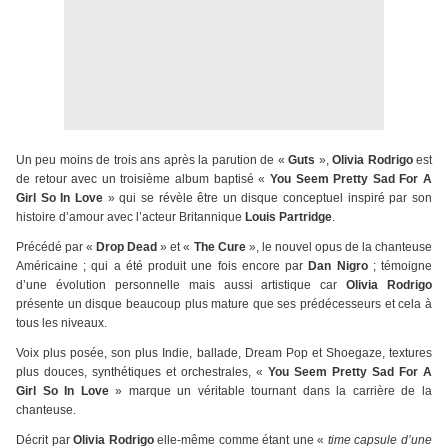
Un peu moins de trois ans après la parution de «
Guts
»,
Olivia Rodrigo
est
de retour avec un troisième album baptisé «
You Seem Pretty Sad For A
Girl So In Love
» qui se révèle être un disque conceptuel inspiré par son
histoire d’amour avec l’acteur Britannique
Louis Partridge
.
Précédé par «
Drop Dead
» et «
The Cure
», le nouvel opus de la chanteuse
Américaine ; qui a été produit une fois encore par
Dan Nigro
; témoigne
d’une évolution personnelle mais aussi artistique car
Olivia Rodrigo
présente un disque beaucoup plus mature que ses prédécesseurs et cela à
tous les niveaux.
Voix plus posée, son plus Indie, ballade, Dream Pop et Shoegaze, textures
plus douces, synthétiques et orchestrales, «
You Seem Pretty Sad For A
Girl So In Love
» marque un véritable tournant dans la carrière de la
chanteuse.
Décrit par
Olivia Rodrigo
elle-même comme étant une «
time capsule d’une