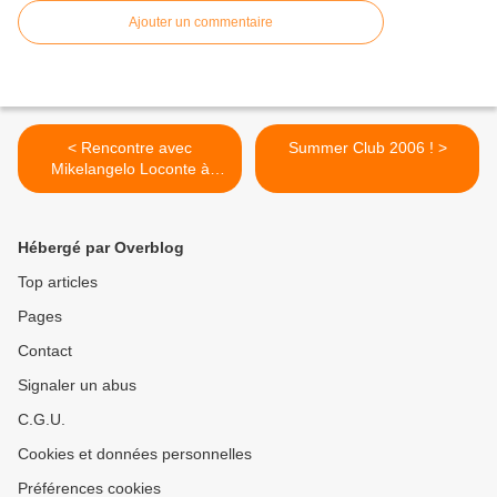
Ajouter un commentaire
< Rencontre avec
Summer Club 2006 ! >
Mikelangelo Loconte à
l’occasion de sa
participation exceptionnelle
au spectacle « Les
Hébergé par Overblog
Comédies Musicales Fêtent
La Musique » !
Top articles
Pages
Contact
Signaler un abus
C.G.U.
Cookies et données personnelles
Préférences cookies