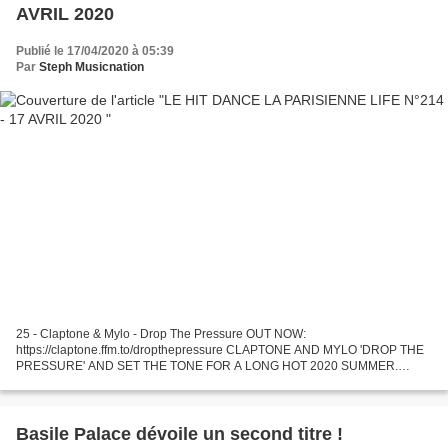
AVRIL 2020
Publié le 17/04/2020 à 05:39
Par
Steph Musicnation
25 - Claptone & Mylo - Drop The Pressure OUT NOW:
https://claptone.ffm.to/dropthepressure CLAPTONE AND MYLO ​'DROP THE
PRESSURE'​ AND SET THE TONE FOR A LONG HOT 2020 SUMMER.
Enigmatic DJ and produc... 24 - Blue Boy - Remember Me Franky Rizardo
Remix OUT...
Basile Palace dévoile un second titre !