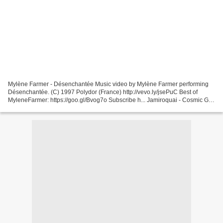
Mylène Farmer - Désenchantée Music video by Mylène Farmer performing
Désenchantée. (C) 1997 Polydor (France) http://vevo.ly/jsePuC Best of
MyleneFarmer: https://goo.gl/Bvog7o Subscribe h... Jamiroquai - Cosmic Girl
Jamiroquai's official music video for...