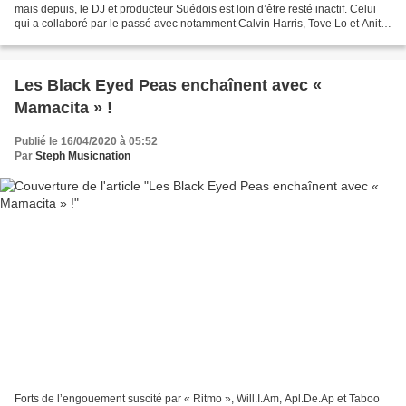
mais depuis, le DJ et producteur Suédois est loin d’être resté inactif. Celui
qui a collaboré par le passé avec notamment Calvin Harris, Tove Lo et Anitta
s’offre un nouveau featuring...
Les Black Eyed Peas enchaînent avec «
Mamacita » !
Publié le 16/04/2020 à 05:52
Par
Steph Musicnation
Forts de l’engouement suscité par « Ritmo », Will.I.Am, Apl.De.Ap et Taboo