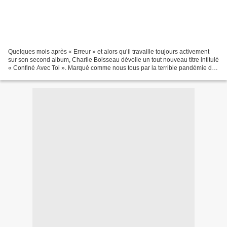
Quelques mois après « Erreur » et alors qu’il travaille toujours activement
sur son second album, Charlie Boisseau dévoile un tout nouveau titre intitulé
« Confiné Avec Toi ». Marqué comme nous tous par la terrible pandémie de
Covid-19 qui sévit à travers...