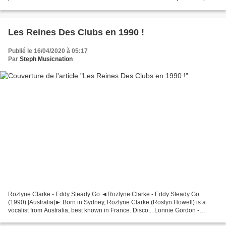
lors de sa parution. Après « Lose You To...
Les Reines Des Clubs en 1990 !
Publié le 16/04/2020 à 05:17
Par
Steph Musicnation
Rozlyne Clarke - Eddy Steady Go ◄Rozlyne Clarke - Eddy Steady Go
(1990) [Australia]► Born in Sydney, Rozlyne Clarke (Roslyn Howell) is a
vocalist from Australia, best known in France. Disco... Lonnie Gordon -
Happenin' All Over Again Lonnie's UK Top 5...