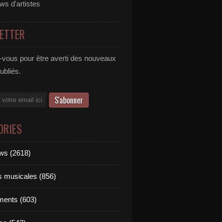
ews d'artistes
ETTER
vous pour être averti des nouveaux
publiés.
ORIES
ews (2618)
ts musicales (856)
ments (603)