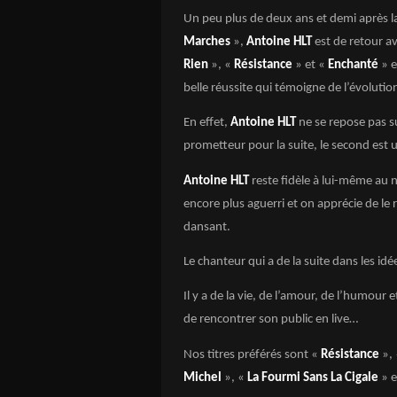
Un peu plus de deux ans et demi après l
Marches
»,
Antoine HLT
est de retour a
Rien
», «
Résistance
» et «
Enchanté
» e
belle réussite qui témoigne de l’évolution
En effet,
Antoine HLT
ne se repose pas su
prometteur pour la suite, le second est 
Antoine HLT
reste fidèle à lui-même au 
encore plus aguerri et on apprécie de le 
dansant.
Le chanteur qui a de la suite dans les id
Il y a de la vie, de l’amour, de l’humou
de rencontrer son public en live…
Nos titres préférés sont «
Résistance
»,
Michel
», «
La Fourmi Sans La Cigale
» e