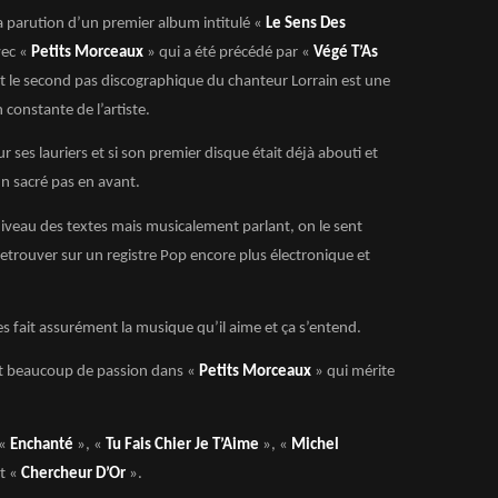
a parution d’un premier album intitulé «
Le Sens Des
vec «
Petits Morceaux
» qui a été précédé par «
Végé T’As
t le second pas discographique du chanteur Lorrain est une
 constante de l’artiste.
r ses lauriers et si son premier disque était déjà abouti et
un sacré pas en avant.
niveau des textes mais musicalement parlant, on le sent
retrouver sur un registre Pop encore plus électronique et
ées fait assurément la musique qu’il aime et ça s’entend.
r et beaucoup de passion dans «
Petits Morceaux
» qui mérite
 «
Enchanté
», «
Tu Fais Chier Je T’Aime
», «
Michel
t «
Chercheur D’Or
».