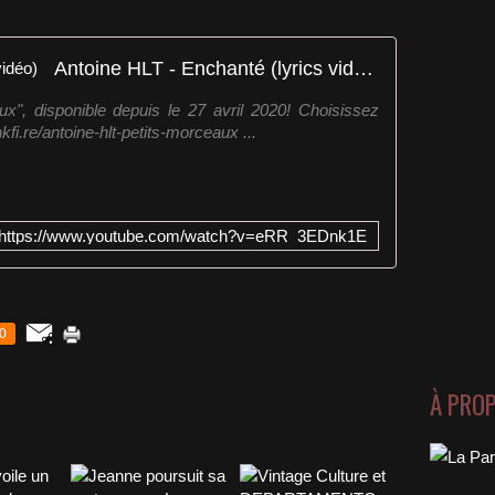
Antoine HLT - Enchanté (lyrics vidéo)
ux", disponible depuis le 27 avril 2020! Choisissez
nkfi.re/antoine-hlt-petits-morceaux ...
https://www.youtube.com/watch?v=eRR_3EDnk1E
0
À PRO