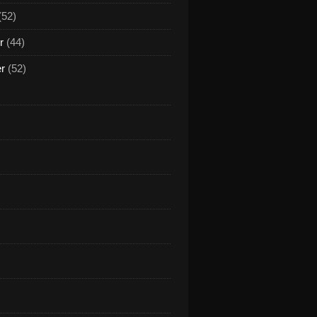
(52)
r
(44)
er
(52)