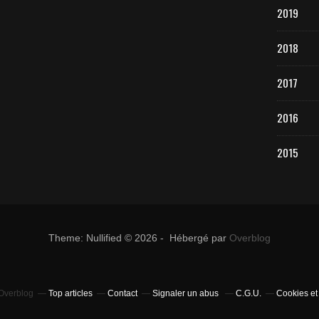
2019
2018
2017
2016
2015
Theme: Nullified © 2026 - Hébergé par
Overblog
 Overblog
Top articles
Contact
Signaler un abus
C.G.U.
Cookies et