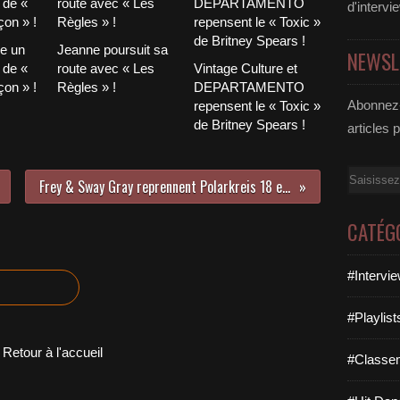
d'intervi
le un
Jeanne poursuit sa
NEWSL
 de «
route avec « Les
Vintage Culture et
on » !
Règles » !
DEPARTAMENTO
Abonnez-
repensent le « Toxic »
de Britney Spears !
articles 
Email
Frey & Sway Gray reprennent Polarkreis 18 et on adhère totalement !
CATÉG
#Intervi
#Playlis
Retour à l'accueil
#Classe