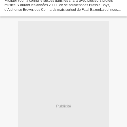
Michaël Youn a connu le succès dans les charts avec plusieurs projets
musicaux durant les années 2000 ; on se souvient des Bratisla Boys,
d’Alphonse Brown, des Connards mais surtout de Fatal Bazooka qui nous
invitait à l’époque à foutre notre cagoule....
Publicité