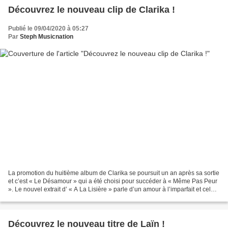
Découvrez le nouveau clip de Clarika !
Publié le 09/04/2020 à 05:27
Par
Steph Musicnation
La promotion du huitième album de Clarika se poursuit un an après sa sortie
et c’est « Le Désamour » qui a été choisi pour succéder à « Même Pas Peur
». Le nouvel extrait d’ « A La Lisière » parle d’un amour à l’imparfait et cela a
parfaitement été retranscrit...
Découvrez le nouveau titre de Laïn !