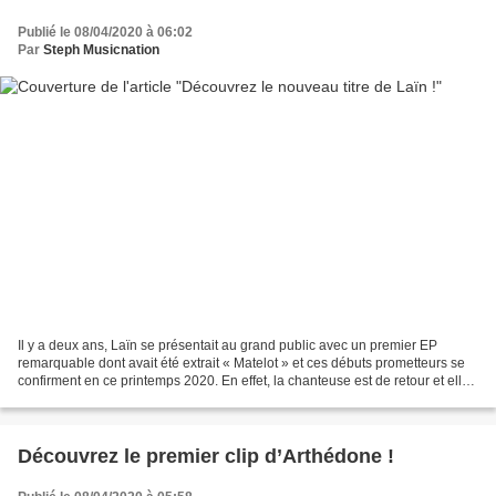
Publié le 08/04/2020 à 06:02
Par
Steph Musicnation
Il y a deux ans, Laïn se présentait au grand public avec un premier EP
remarquable dont avait été extrait « Matelot » et ces débuts prometteurs se
confirment en ce printemps 2020. En effet, la chanteuse est de retour et elle
est toujours accompagnée dans...
Découvrez le premier clip d’Arthédone !