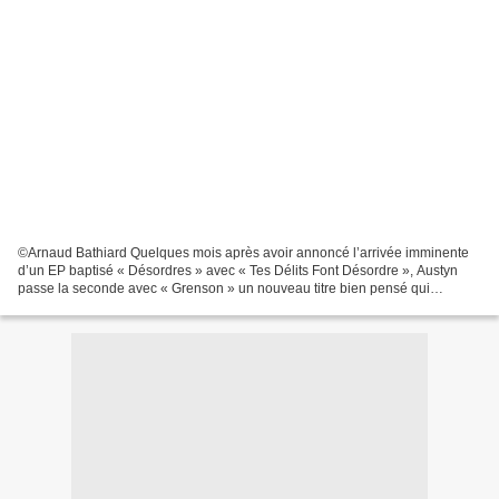
©Arnaud Bathiard Quelques mois après avoir annoncé l’arrivée imminente
d’un EP baptisé « Désordres » avec « Tes Délits Font Désordre », Austyn
passe la seconde avec « Grenson » un nouveau titre bien pensé qui
enfonce assurément le clou. Si son précédent...