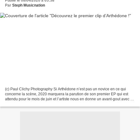
Publié le 08/04/2020 à 05:58
Par
Steph Musicnation
(c) Paul Clichy Photography Si Arthédone n’est pas un novice en ce qui
concerne la scène, 2020 marquera la parution de son premier EP qui est
attendu pour le mois de juin et l’artiste nous en donne un avant-gout avec un
très bon premier extrait baptisé...