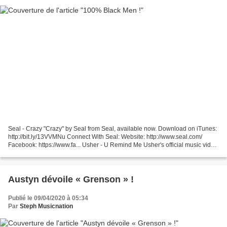
Seal - Crazy "Crazy" by Seal from Seal, available now. Download on iTunes:
http://bit.ly/13VVMNu Connect With Seal: Website: http://www.seal.com/
Facebook: https://www.fa... Usher - U Remind Me Usher's official music video
for 'U Remind Me'. Click to...
Austyn dévoile « Grenson » !
Publié le 09/04/2020 à 05:34
Par
Steph Musicnation