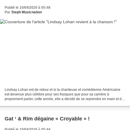
Publié le 10/04/2020 à 05:48
Par
Steph Musicnation
Lindsay Lohan est de retour et si la chanteuse et comédienne Américaine
est devenue plus célèbre pour ses frasques que pour sa carrière à
proprement parler, cette année, elle a décidé de se reprendre en main et de
revenir à la musique avec un tout nouveau...
Gat ‘ & Rim dégaine « Croyable » !
Publié le 10/04/2020 à 05:44