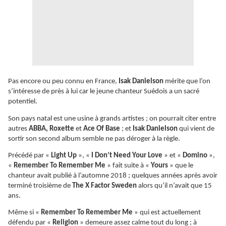
Pas encore ou peu connu en France,
Isak Danielson
mérite que l’on
s’intéresse de près à lui car le jeune chanteur Suédois a un sacré
potentiel.
Son pays natal est une usine à grands artistes ; on pourrait citer entre
autres
ABBA, Roxette
et
Ace Of Base
; et
Isak Danielson
qui vient de
sortir son second album semble ne pas déroger à la règle.
Précédé par «
Light Up
», «
I Don’t Need Your Love
» et «
Domino
»,
«
Remember To Remember Me
» fait suite à «
Yours
» que le
chanteur avait publié à l’automne 2018 ; quelques années après avoir
terminé troisième de
The X Factor Sweden
alors qu’il n’avait que 15
ans.
Même si «
Remember To Remember Me
» qui est actuellement
défendu par «
Religion
» demeure assez calme tout du long ; à