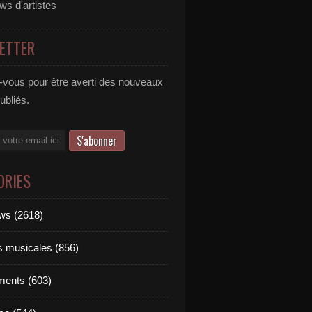
ews d'artistes
ETTER
vous pour être averti des nouveaux
publiés.
ORIES
ews (2618)
ts musicales (856)
ments (603)