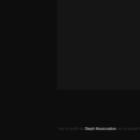
Voir le profil de
Steph Musicnation
sur le portail