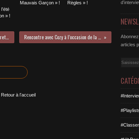
d'intervi
Mauvais Garçon » !
Règles » !
l’été
n » !
NEWSL
Nous nous sommes intéressés au retour des Black Eyed Peas !
Rencontre avec Cozy à l’occasion de la sortie de son premier EP !
Abonnez-
articles 
Email
CATÉG
Retour à l'accueil
#Intervi
#Playlis
#Classe