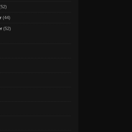
(52)
r
(44)
er
(52)