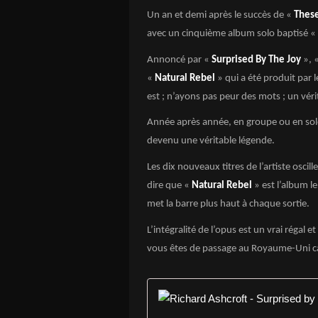
Un an et demi après le succès de «
Thes
avec un cinquième album solo baptisé «
Annoncé par «
Surprised By The Joy
», 
«
Natural Rebel
» qui a été produit par
est ; n’ayons pas peur des mots ; un vér
Année après année, en groupe ou en so
devenu une véritable légende.
Les dix nouveaux titres de l’artiste oscil
dire que «
Natural Rebel
» est l’album l
met la barre plus haut à chaque sortie.
L’intégralité de l’opus est un vrai régal
vous êtes de passage au Royaume-Uni car 