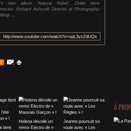
t's new album 'Natural Rebel'. Order here:
Director- Richard Ashcroft Director of Photography-
ting- ...
http://www.youtube.com/watch?v=xpL3yzZdUQs
0
À PRO
Helena dévoile un
Jeanne poursuit sa
 tient
remix Electro de «
route avec « Les