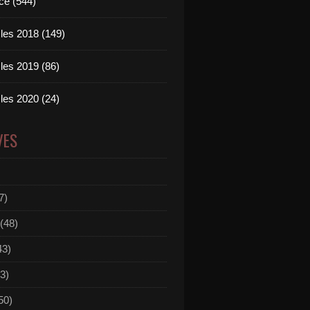
ce (544)
les 2018 (149)
les 2019 (86)
les 2020 (24)
VES
7)
(48)
43)
3)
50)