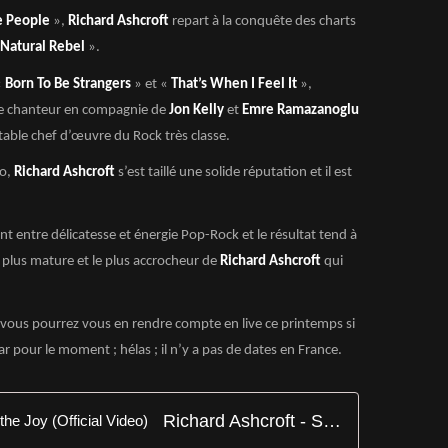
e People
»,
Richard Ashcroft
repart à la conquête des charts
Natural Rebel
».
«
Born To Be Strangers
» et «
That’s When I Feel It
»,
 le chanteur en compagnie de
Jon Kelly
et
Emre Ramazanoglu
itable chef d’œuvre du Rock très classe.
lo,
Richard Ashcroft
s’est taillé une solide réputation et il est
lent entre délicatesse et énergie Pop-Rock et le résultat tend à
e plus mature et le plus accrocheur de
Richard Ashcroft
qui
 et vous pourrez vous en rendre compte en live ce printemps si
pour le moment ; hélas ; il n’y a pas de dates en France.
Richard Ashcroft - Surprised by the Joy (Official Video)