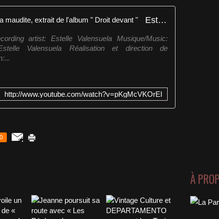
Estelle Valensuela - Clip vidéo La maudite, extrait de l'album " Droit devant "
Recording artist: Estelle Valensuela Musique/Music:
stelle Valensuela Réalisation et direction de
:...
http://www.youtube.com/watch?v=pKgMcVKOrEI
0
À PRO