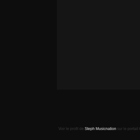
Voir le profil de
Steph Musicnation
sur le portail