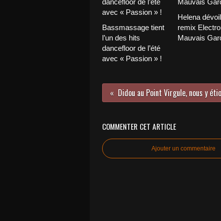
Helena dévoi
Bassmassage tient
remix Electro
l’un des hits
Mauvais Garç
dancefloor de l’été
avec « Passion » !
Didou au Point Virgule, nous y étio
COMMENTER CET ARTICLE
Ajouter un commentaire