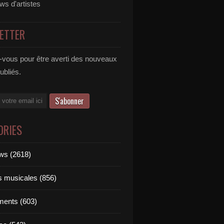
ews d'artistes
ETTER
vous pour être averti des nouveaux
publiés.
ORIES
ews (2618)
ts musicales (856)
ments (603)