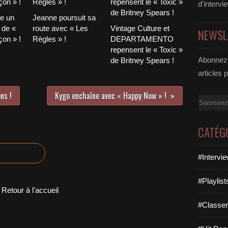
d'intervi
le un
Jeanne poursuit sa
 de «
route avec « Les
Vintage Culture et
NEWSL
on » !
Règles » !
DEPARTAMENTO
repensent le « Toxic »
Abonnez-
de Britney Spears !
articles 
ns !
Kygo enchaîne avec « Happy Now » !
Email
CATÉG
#Intervi
#Playlis
Retour à l'accueil
#Classe