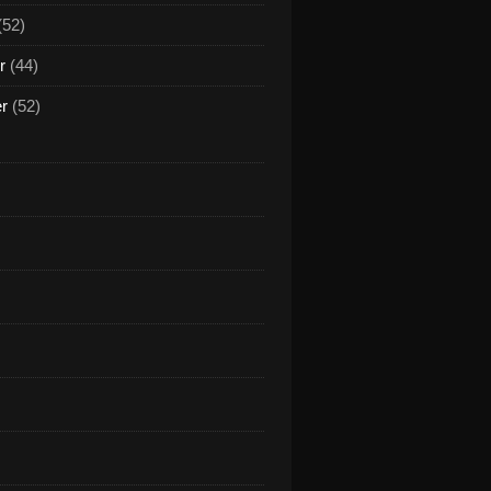
(52)
r
(44)
er
(52)