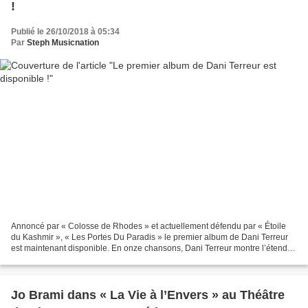
!
Publié le 26/10/2018 à 05:34
Par
Steph Musicnation
Annoncé par « Colosse de Rhodes » et actuellement défendu par « Étoile
du Kashmir », « Les Portes Du Paradis » le premier album de Dani Terreur
est maintenant disponible. En onze chansons, Dani Terreur montre l’étendue
de ses talents d’auteur, de compositeur...
Jo Brami dans « La Vie à l’Envers » au Théâtre