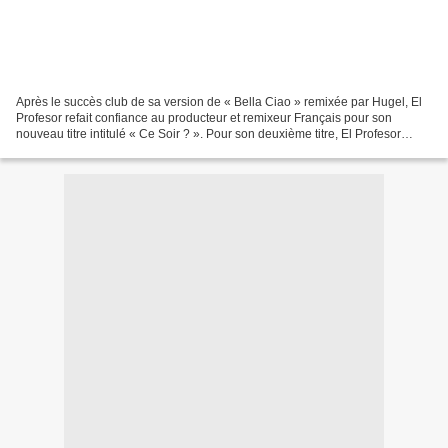
Après le succès club de sa version de « Bella Ciao » remixée par Hugel, El
Profesor refait confiance au producteur et remixeur Français pour son
nouveau titre intitulé « Ce Soir ? ». Pour son deuxième titre, El Profesor
frappe fort en reprenant l’un des...