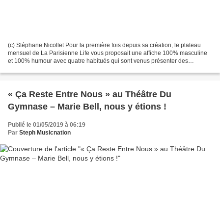
(c) Stéphane Nicollet Pour la première fois depuis sa création, le plateau
mensuel de La Parisienne Life vous proposait une affiche 100% masculine
et 100% humour avec quatre habitués qui sont venus présenter des
nouveautés. Sébastien Giray, Yohann Lavéant,...
« Ça Reste Entre Nous » au Théâtre Du
Gymnase – Marie Bell, nous y étions !
Publié le 01/05/2019 à 06:19
Par
Steph Musicnation