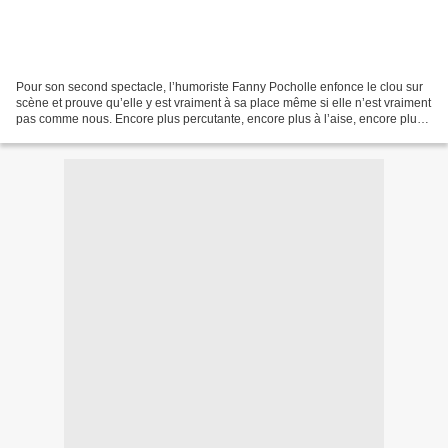
Pour son second spectacle, l’humoriste Fanny Pocholle enfonce le clou sur
scène et prouve qu’elle y est vraiment à sa place même si elle n’est vraiment
pas comme nous. Encore plus percutante, encore plus à l’aise, encore plus
engagée, la nouvelle Fanny...