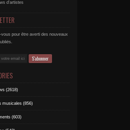
ews d'artistes
ETTER
vous pour être averti des nouveaux
publiés.
ORIES
ews (2618)
ts musicales (856)
ments (603)