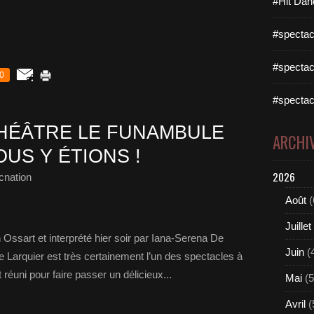
#Hit Dan
#spectac
#spectac
0
#spectac
THÉÂTRE LE FUNAMBULE
ARCHI
US Y ÉTIONS !
2026
cnation
Août
(
Juillet
Ossart et interprété hier soir par Iana-Serena De
Juin
(
De Larquier est très certainement l’un des spectacles à
réuni pour faire passer un délicieux...
Mai
(5
Avril
(