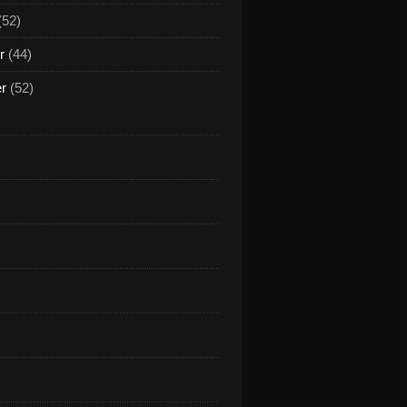
(52)
r
(44)
er
(52)