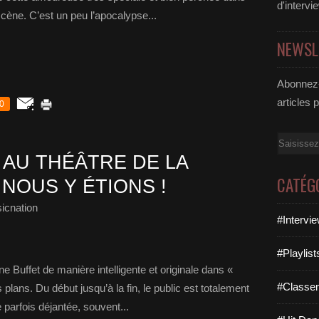
d'intervi
cène. C’est un peu l’apocalypse...
NEWSL
Abonnez-
articles 
0
Email
» AU THÉÂTRE DE LA
CATÉG
NOUS Y ÉTIONS !
icnation
#Intervi
#Playlis
e Buffet de manière intelligente et originale dans «
#Classe
 plans. Du début jusqu’à la fin, le public est totalement
e parfois déjantée, souvent...