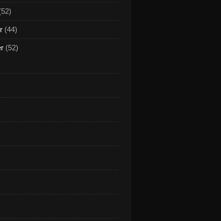
(52)
r
(44)
er
(52)