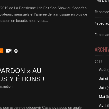
#Hit Dan
/2019 de La Parisienne Life Fait Son Show au Sonar’t a
#spectac
plateaux mensuels et l’arrivée de la musique en plus de
la saison en beauté, nous vous...
#spectac
#spectac
ARCHI
0
2026
PARDON » AU
Août
(
S Y ÉTIONS !
Juillet
icnation
Juin
(
Mai
(5
Avril
(
ns son œuvre de découvrir Casanova sous un angle