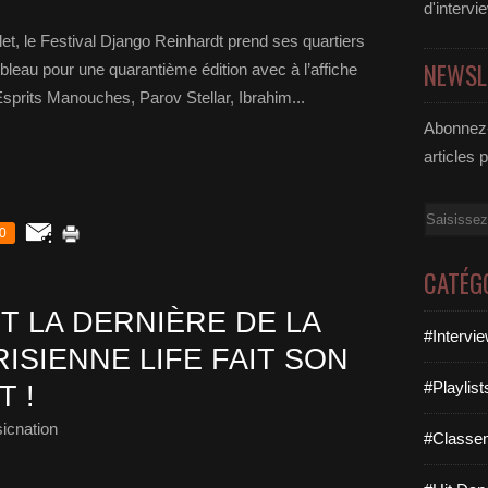
d'intervi
let, le Festival Django Reinhardt prend ses quartiers
NEWSL
leau pour une quarantième édition avec à l’affiche
rits Manouches, Parov Stellar, Ibrahim...
Abonnez-
articles 
Email
0
CATÉG
IT LA DERNIÈRE DE LA
#Intervi
RISIENNE LIFE FAIT SON
#Playlis
 !
icnation
#Classe