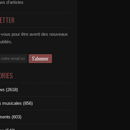
ews d'artistes
ETTER
vous pour être averti des nouveaux
publiés.
ORIES
ews (2618)
ts musicales (856)
ments (603)