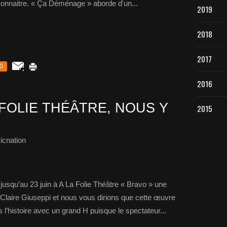
econnaitre. « Ça Déménage » aborde d'un...
2019
2018
2017
0
2016
A FOLIE THÉÂTRE, NOUS Y
2015
icnation
squ’au 23 juin à A La Folie Théâtre « Bravo » une
Claire Giuseppi et nous vous dirions que cette œuvre
 l’histoire avec un grand H puisque le spectateur...