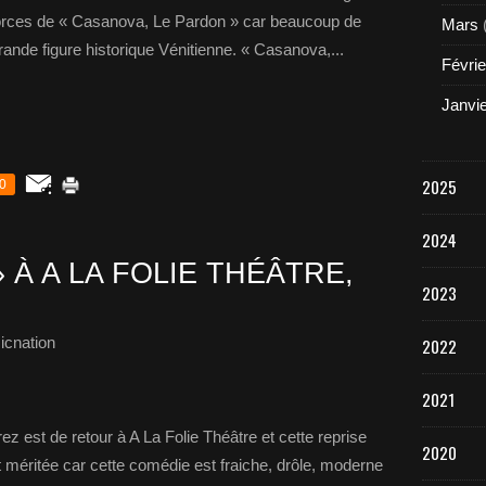
forces de « Casanova, Le Pardon » car beaucoup de
Mars
rande figure historique Vénitienne. « Casanova,...
Févrie
Janvi
2025
0
2024
 À A LA FOLIE THÉÂTRE,
2023
icnation
2022
2021
 est de retour à A La Folie Théâtre et cette reprise
2020
éritée car cette comédie est fraiche, drôle, moderne