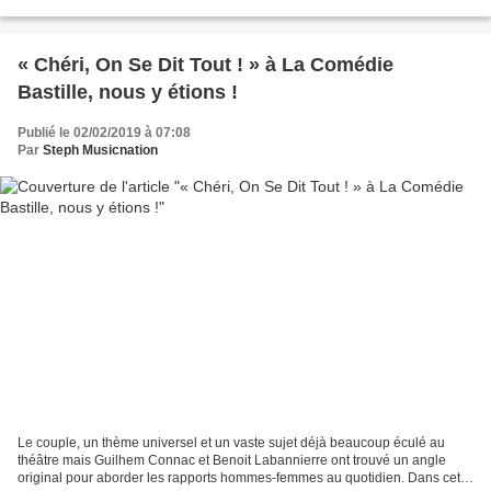
égrène ses souvenirs d’enfance et familiaux,...
« Chéri, On Se Dit Tout ! » à La Comédie
Bastille, nous y étions !
Publié le 02/02/2019 à 07:08
Par
Steph Musicnation
Le couple, un thème universel et un vaste sujet déjà beaucoup éculé au
théâtre mais Guilhem Connac et Benoit Labannierre ont trouvé un angle
original pour aborder les rapports hommes-femmes au quotidien. Dans cette