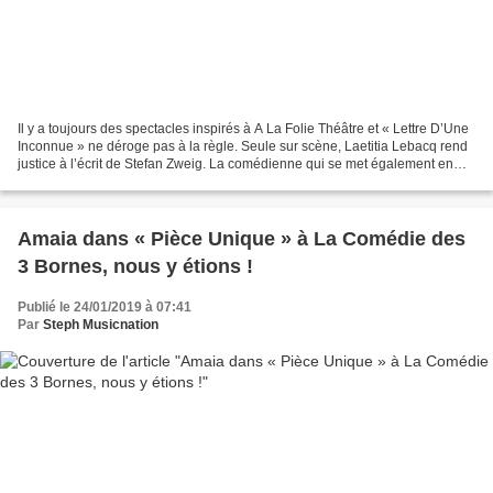
Il y a toujours des spectacles inspirés à A La Folie Théâtre et « Lettre D’Une
Inconnue » ne déroge pas à la règle. Seule sur scène, Laetitia Lebacq rend
justice à l’écrit de Stefan Zweig. La comédienne qui se met également en
scène livre une prestation...
Amaia dans « Pièce Unique » à La Comédie des
3 Bornes, nous y étions !
Publié le 24/01/2019 à 07:41
Par
Steph Musicnation