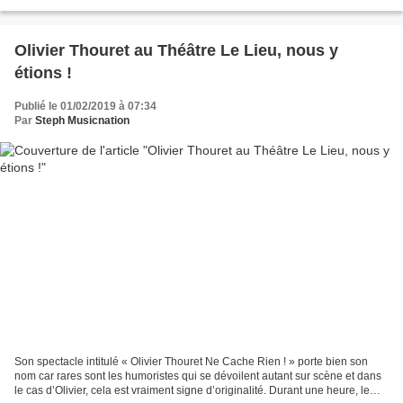
comédie pleine de peps et d’humour,...
Olivier Thouret au Théâtre Le Lieu, nous y
étions !
Publié le 01/02/2019 à 07:34
Par
Steph Musicnation
Son spectacle intitulé « Olivier Thouret Ne Cache Rien ! » porte bien son
nom car rares sont les humoristes qui se dévoilent autant sur scène et dans
le cas d’Olivier, cela est vraiment signe d’originalité. Durant une heure, le