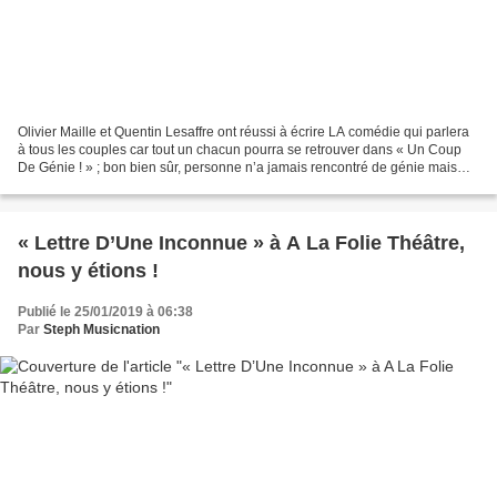
Olivier Maille et Quentin Lesaffre ont réussi à écrire LA comédie qui parlera
à tous les couples car tout un chacun pourra se retrouver dans « Un Coup
De Génie ! » ; bon bien sûr, personne n’a jamais rencontré de génie mais
tout le monde a déjà connu...
« Lettre D’Une Inconnue » à A La Folie Théâtre,
nous y étions !
Publié le 25/01/2019 à 06:38
Par
Steph Musicnation