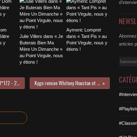
d'intervi
NEWSL
Dom
Aymeric Lompret
Abonnez-
éâtre
Julie Villers dans « Je
dans « Tant Pis » au
s y
Buterais Bien Ma
Point Virgule, nous y
articles 
Mère Un Dimanche »
étions !
au Point Virgule, nous
Email
y étions !
CATÉG
LE HIT DANCE LA PARISIENNE LIFE N°172 - 28 JUIN 2019
Kygo remixe Whitney Houston et on adore !
#Intervi
#Playlis
#Classe