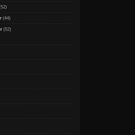
(52)
r
(44)
er
(52)