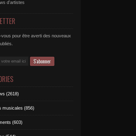
ews d'artistes
ETTER
vous pour être averti des nouveaux
publiés.
ORIES
ews (2618)
ts musicales (856)
ments (603)