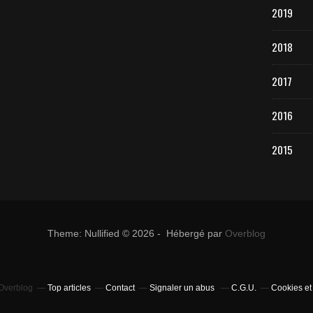
2019
2018
2017
2016
2015
Theme: Nullified © 2026 - Hébergé par
Overblog
 Overblog
Top articles
Contact
Signaler un abus
C.G.U.
Cookies et