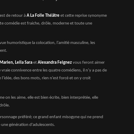
est de retour à
A La Folie Théâtre
et cette reprise synonyme
te comédie est fraiche, drôle, moderne et toute une
ue humoristique la colocation, l’amitié masculine, les
ent.
Marien, Leila Sara
et
Alexandra Feignez
vous feront aimer
 une vraie connivence entre les quatre comédiens, il n’y a pas de
e l’idée, des bons mots, rien n’est forcé et on y croit
on les aime, elle est bien écrite, bien interprétée, elle
 drôle.
ersonnage préféré; ce grand enfant misogyne qui ne prend
te une génération d'adulescents.