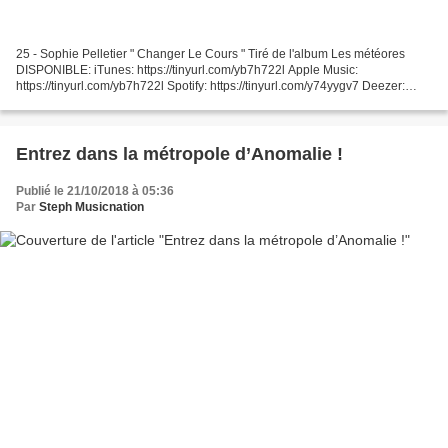
25 - Sophie Pelletier " Changer Le Cours " Tiré de l'album Les météores
DISPONIBLE: iTunes: https://tinyurl.com/yb7h722l Apple Music:
https://tinyurl.com/yb7h722l Spotify: https://tinyurl.com/y74yygv7 Deezer:
https://tinyurl.com/yaqqma6v... 24 - Klingande...
Entrez dans la métropole d’Anomalie !
Publié le 21/10/2018 à 05:36
Par
Steph Musicnation