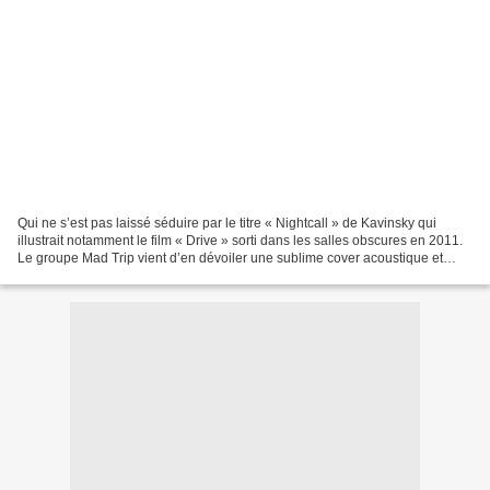
Qui ne s’est pas laissé séduire par le titre « Nightcall » de Kavinsky qui
illustrait notamment le film « Drive » sorti dans les salles obscures en 2011.
Le groupe Mad Trip vient d’en dévoiler une sublime cover acoustique et
c’est une très bonne surprise....