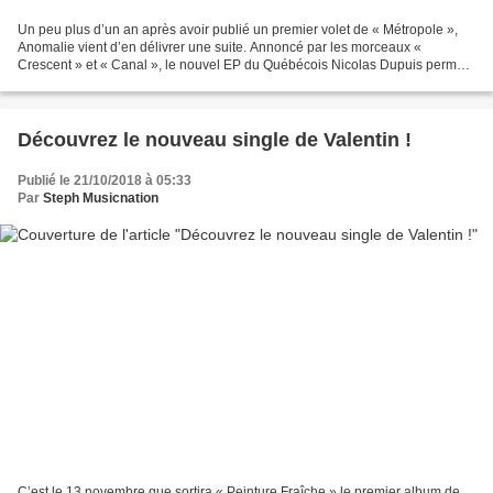
Un peu plus d’un an après avoir publié un premier volet de « Métropole »,
Anomalie vient d’en délivrer une suite. Annoncé par les morceaux «
Crescent » et « Canal », le nouvel EP du Québécois Nicolas Dupuis permet
de prolonger la balade dans les rues...
Découvrez le nouveau single de Valentin !
Publié le 21/10/2018 à 05:33
Par
Steph Musicnation
C’est le 13 novembre que sortira « Peinture Fraîche » le premier album de