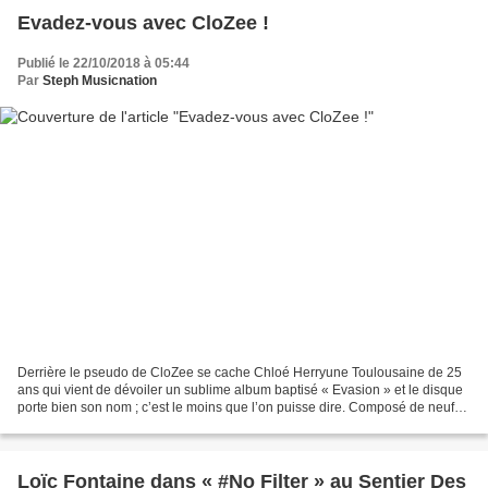
Evadez-vous avec CloZee !
Publié le 22/10/2018 à 05:44
Par
Steph Musicnation
Derrière le pseudo de CloZee se cache Chloé Herryune Toulousaine de 25
ans qui vient de dévoiler un sublime album baptisé « Evasion » et le disque
porte bien son nom ; c’est le moins que l’on puisse dire. Composé de neuf
morceaux instrumentaux et d’un...
Loïc Fontaine dans « #No Filter » au Sentier Des