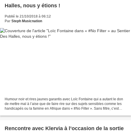
Halles, nous y étions !
Publié le 21/10/2018 à 06:12
Par
Steph Musicnation
Humour noir et rires jaunes garantis avec Loïc Fontaine qui a autant le don
de mettre mal à l’aise que de faire rire sur des sujets sensibles comme les
handicapés ou la famine en Afrique dans « #No Filter ». Sans filtre, c’est
certain, borderline, également,...
Rencontre avec Klervia à l’occasion de la sortie