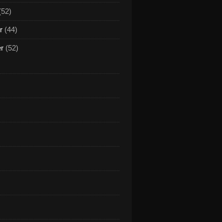
(52)
r
(44)
er
(52)