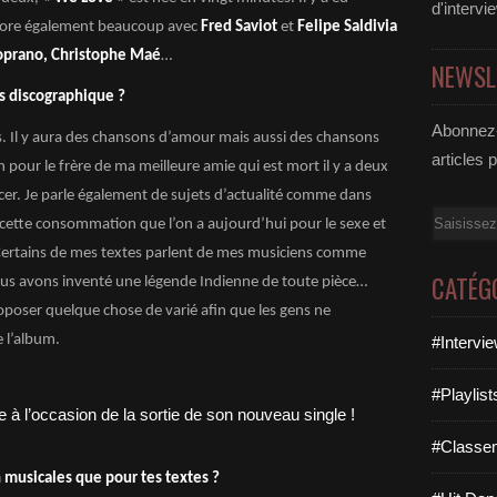
d'intervi
abore également beaucoup avec
Fred Saviot
et
Felipe Saldivia
Soprano, Christophe Maé
…
NEWSL
as discographique ?
Abonnez-
ts. Il y aura des chansons d’amour mais aussi des chansons
articles 
 pour le frère de ma meilleure amie qui est mort il y a deux
ncer. Je parle également de sujets d’actualité comme dans
Email
u cette consommation que l’on a aujourd’hui pour le sexe et
. Certains de mes textes parlent de mes musiciens comme
CATÉG
ous avons inventé une légende Indienne de toute pièce…
oposer quelque chose de varié afin que les gens ne
 l’album.
#Intervi
#Playlis
#Classe
n musicales que pour tes textes ?