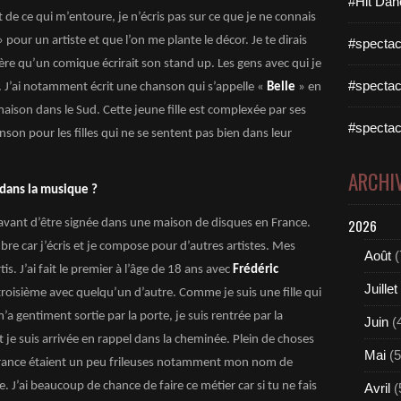
#Hit Dan
e ce qui m’entoure, je n’écris pas sur ce que je ne connais
our un artiste et que l’on me plante le décor. Je te dirais
#spectac
re qu’un comique écrirait son stand up. Les gens avec qui je
#spectac
. J’ai notamment écrit une chanson qui s’appelle «
Belle
» en
maison dans le Sud. Cette jeune fille est complexée par ses
#spectac
nson pour les filles qui ne se sentent pas bien dans leur
ARCHI
 dans la musique ?
2026
mi avant d’être signée dans une maison de disques en France.
bre car j’écris et je compose pour d’autres artistes. Mes
Août
(
s. J’ai fait le premier à l’âge de 18 ans avec
Frédéric
Juillet
 troisième avec quelqu’un d’autre. Comme je suis une fille qui
a gentiment sortie par la porte, je suis rentrée par la
Juin
(
et je suis arrivée en rappel dans la cheminée. Plein de choses
Mai
(5
 France étaient un peu frileuses notamment mon nom de
re. J’ai beaucoup de chance de faire ce métier car si tu ne fais
Avril
(