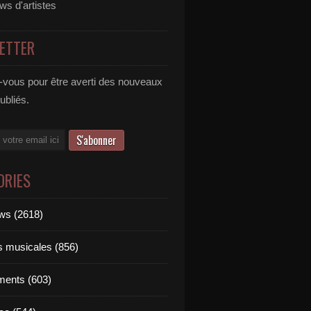
ews d'artistes
ETTER
vous pour être averti des nouveaux
publiés.
ORIES
ews (2618)
ts musicales (856)
ments (603)