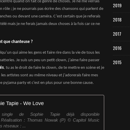
ncentré quand on fait ce genre de choses. Je ne me verrais
2019
n rôle ; je ne pourrais pas écrire des chansons qui parlent de
lanches ou devant une caméra. C’est certain que je referais
2018
élé mais je ne ferais jamais deux choses à la fois car ce ne
2017
ant que chanteuse ?
2016
elqu’un qui aime les gens et faire rire dans la vie de tous les
teries. Je suis un peu un petit clown, j’aime faire passer
2015
rés
, tu as le droit de faire le clown, de te mettre en scène et je
s les artistes sont au même niveau et j’adorerais faire mes
de pyjama party et c’est en plus pour une bonne cause.
ie Tapie - We Love
ngle de Sophie Tapie déjà disponible
ve Réalisation : Thomas Nowak (P) © Capitol Music
 réseaux : ...