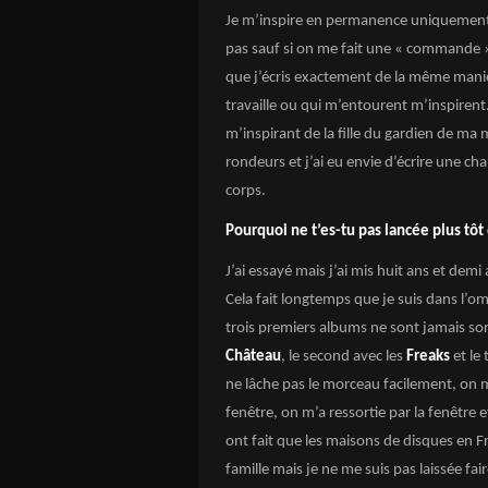
Je m’inspire en permanence uniquement d
pas sauf si on me fait une « commande » p
que j’écris exactement de la même maniè
travaille ou qui m’entourent m’inspirent
m’inspirant de la fille du gardien de ma 
rondeurs et j’ai eu envie d’écrire une cha
corps.
Pourquoi ne t’es-tu pas lancée plus tôt
J’ai essayé mais j’ai mis huit ans et de
Cela fait longtemps que je suis dans l’om
trois premiers albums ne sont jamais sorti
Château
, le second avec les
Freaks
et le
ne lâche pas le morceau facilement, on m’
fenêtre, on m’a ressortie par la fenêtre 
ont fait que les maisons de disques en
famille mais je ne me suis pas laissée fai