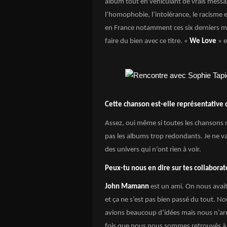
album tout en véhiculant de vrais mess
l’homophobie, l’intolérance, le racisme et
en France notamment ces six derniers mois
faire du bien avec ce titre. «
We Love
» e
Cette chanson est-elle représentative 
Assez, oui même si toutes les chansons 
pas les albums trop redondants. Je ne va
des univers qui n’ont rien à voir.
Peux-tu nous en dire sur tes collaborat
John Mamann
est un ami. On nous avait
et ça ne s’est pas bien passé du tout. No
avions beaucoup d’idées mais nous n’arri
fois que nous nous sommes retrouvés à