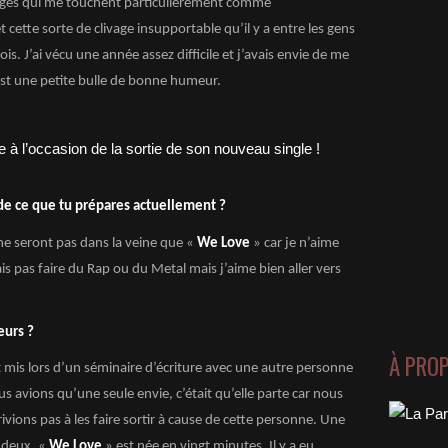
ages qui me touchent particulièrement comme
 cette sorte de clivage insupportable qu’il y a entre les gens
. J’ai vécu une année assez difficile et j’avais envie de me
st une petite bulle de bonne humeur.
de ce que tu prépares actuellement ?
ne seront pas dans la veine que «
We Love
» car je n’aime
is pas faire du Rap ou du Metal mais j’aime bien aller vers
eurs ?
À PRO
 mis lors d’un séminaire d’écriture avec une autre personne
us avions qu’une seule envie, c’était qu’elle parte car nous
vions pas à les faire sortir à cause de cette personne. Une
 deux, «
We Love
» est née en vingt minutes. Il y a eu