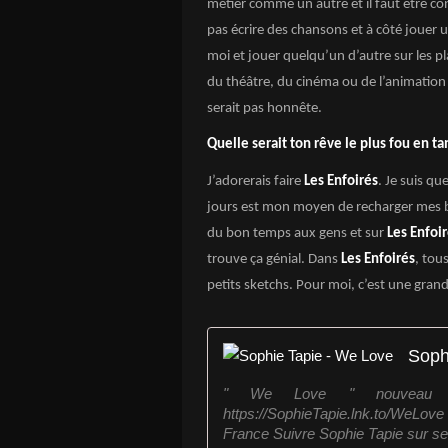
métier comme un autre et il faut être co
pas écrire des chansons et à côté jouer u
moi et jouer quelqu’un d’autre sur les p
du théâtre, du cinéma ou de l’animation t
serait pas honnête.
Quelle serait ton rêve le plus fou en t
J’adorerais faire
Les Enfoirés
. Je suis qu
jours est mon moyen de recharger mes bat
du bon temps aux gens et sur
Les Enfoi
trouve ça génial. Dans
Les Enfoirés
, tou
petits sketchs. Pour moi, c’est une gran
Soph
" We Love " nouveau si
https://SophieTapie.lnk.to/WeLo
France Suivre Sophie Tapie sur ses