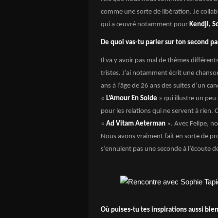
comme une sorte de libération. Je coll
qui a œuvré notamment pour
Kendji, 
De quoi vas-tu parler sur ton second p
Il va y avoir pas mal de thèmes différen
tristes. J’ai notamment écrit une chanson
ans à l’âge de 26 ans des suites d’un ca
«
L’Amour En Solde
» qui illustre un pe
pour les relations qui ne servent à rien
«
Ad Vitam Aeterman
». Avec Felipe, n
Nous avons vraiment fait en sorte de pr
s’ennuient pas une seconde à l’écoute de
Où puises-tu tes inspirations aussi bie