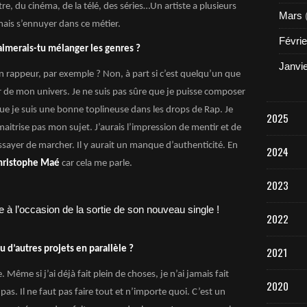
re, du cinéma, de la télé, des séries…Un artiste a plusieurs
Mars
mais s’ennuyer dans ce métier.
Févrie
 aimerais-tu mélanger les genres ?
Janvi
un rappeur, par exemple ? Non, à part si c’est quelqu’un que
ir de mon univers. Je ne suis pas sûre que je puisse composer
 que je suis une bonne toplineuse dans les drops de Rap. Je
2025
e maitrise pas mon sujet. J’aurais l’impression de mentir et de
 essayer de marcher. Il y aurait un manque d’authenticité. En
2024
ristophe Maé
car cela me parle.
2023
2022
u d’autres projets en parallèle ?
2021
Même si j’ai déjà fait plein de choses, je n’ai jamais fait
2020
s. Il ne faut pas faire tout et n’importe quoi. C’est un