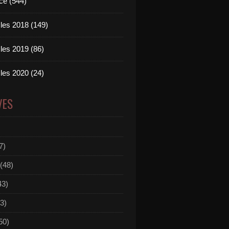
ce (544)
les 2018 (149)
les 2019 (86)
les 2020 (24)
VES
7)
(48)
43)
3)
50)