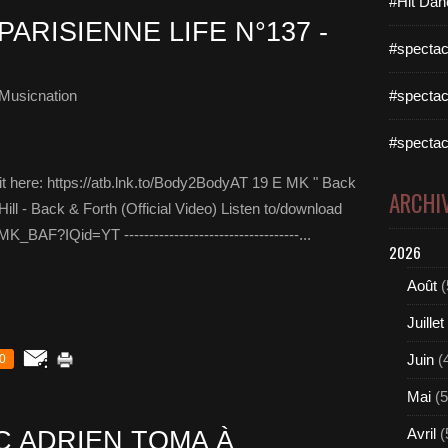
#Hit Dan
PARISIENNE LIFE N°137 -
#spectac
Musicnation
#spectac
#spectac
t here: https://atb.lnk.to/Body2BodyAT 19 E MK " Back
ARCHI
ll - Back & Forth (Official Video) Listen to/download
MK_BAF?IQid=YT -----------------------------------...
2026
Août
(
Juillet
Juin
(
0
Mai
(5
Avril
(
 ADRIEN TOMA À