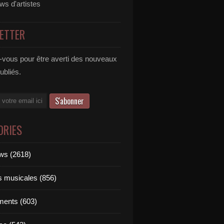
ews d'artistes
ETTER
vous pour être averti des nouveaux
publiés.
ORIES
ews (2618)
ts musicales (856)
ments (603)