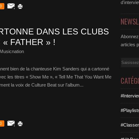
d'intervi
0
NEWSL
RTONNE DANS LES CLUBS
Abonnez-
« FATHER » !
articles 
Musicnation
Email
nent bien de la chanteuse Kim Sanders qui a cartonné
vec les titres « Show Me », « Tell Me That You Want Me
CATÉG
ent la voix de Culture Beat sur l’album...
#Intervi
#Playlis
0
#Classe