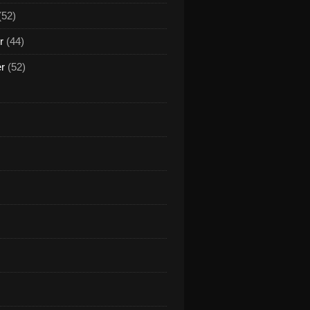
(52)
r
(44)
er
(52)