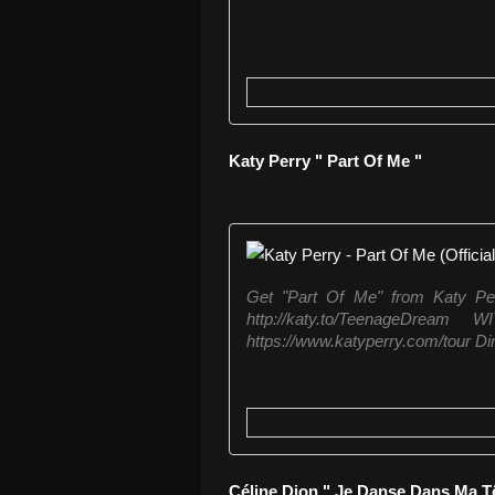
Katy Perry " Part Of Me "
Get "Part Of Me" from Katy Per
http://katy.to/TeenageDrea
https://www.katyperry.com/tour D
Céline Dion " Je Danse Dans Ma T