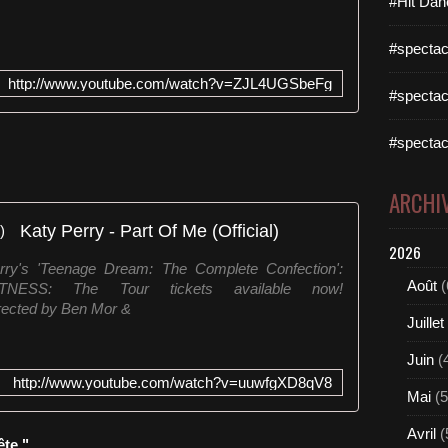
#Hit Dan
#spectac
http://www.youtube.com/watch?v=ZJL4UGSbeFg
#spectac
#spectac
ARCHI
Katy Perry - Part Of Me (Official)
2026
ry's 'Teenage Dream: The Complete Confection':
Août
(
m WITNESS: The Tour tickets available now!
irected by Ben Mor &
Juillet
Juin
(
http://www.youtube.com/watch?v=uuwfgXD8qV8
Mai
(5
Avril
(
ête "