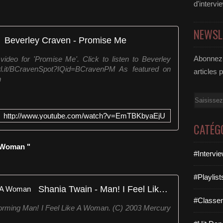
d'intervi
NEWSL
Beverley Craven - Promise Me
Abonnez-
video for 'Promise Me'. Click to listen to Beverley
url.it/BCravenSpot?IQid=BCravenPM As featured on
articles 
n
Email
http://www.youtube.com/watch?v=EmTBKbyaEjU
CATÉG
A Woman "
#Intervi
#Playlis
Shania Twain - Man! I Feel Like A Woman
#Classe
orming Man! I Feel Like A Woman. (C) 2003 Mercury