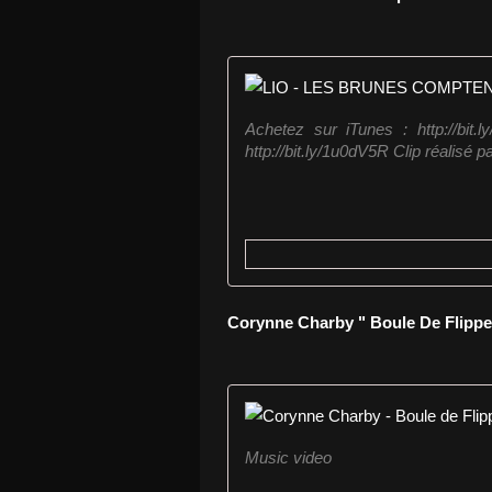
Achetez sur iTunes : http://bit.l
http://bit.ly/1u0dV5R Clip réalis
Corynne Charby " Boule De Flippe
Music video