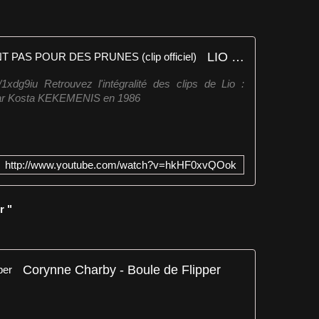
LIO - LES BRUNES COMPTENT PAS POUR DES PRUNES (clip officiel)
y/1xdg9iu Retrouvez l'intégralité des clips de Lio :
é par Kosta KEKEMENIS en 1986
http://www.youtube.com/watch?v=hkHF0xvQOok
r "
Corynne Charby - Boule de Flipper