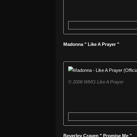
Madonna " Like A Prayer "
© 2006 WMG Like A Prayer
Beverley Craven " Promise Me "