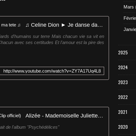
Mars
Févrie
♫ Celine Dion ► Je danse dans ma tete ♫
Janvi
lliards d'humains sur terre Mais chacun vie sa vit en
hacun avec ses certitudes Et l'amour est la pire des
2025
2024
http://www.youtube.com/watch?v=ZY7A17Uq4L8
2023
2022
2021
Alizée - Mademoiselle Juliette (Clip officiel)
2020
rait de l'album "Psychédélices"