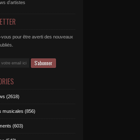
ews d'artistes
ETTER
vous pour être averti des nouveaux
publiés.
ORIES
ews (2618)
ts musicales (856)
ments (603)