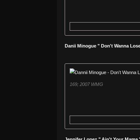
Danii Minogue " Don't Wanna Lose
169; 2007 WMG
Jennifer Lopez " Ain't Your Mama