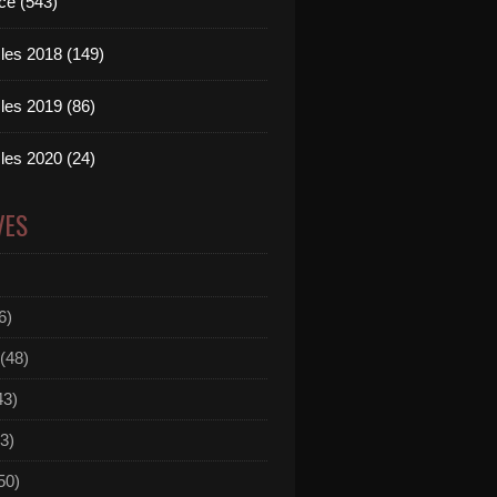
ce (543)
les 2018 (149)
les 2019 (86)
les 2020 (24)
VES
6)
(48)
43)
3)
50)