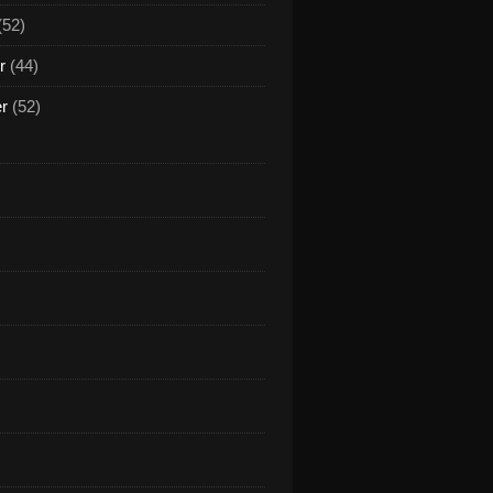
(52)
r
(44)
er
(52)