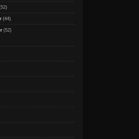
(52)
r
(44)
er
(52)