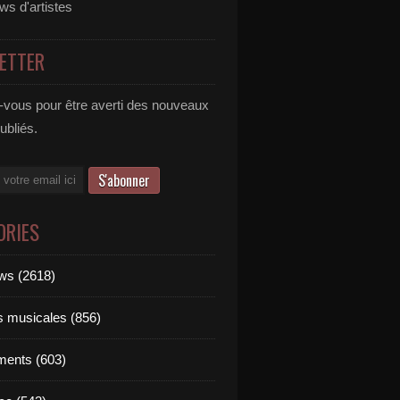
ews d'artistes
ETTER
vous pour être averti des nouveaux
publiés.
ORIES
ews (2618)
ts musicales (856)
ments (603)