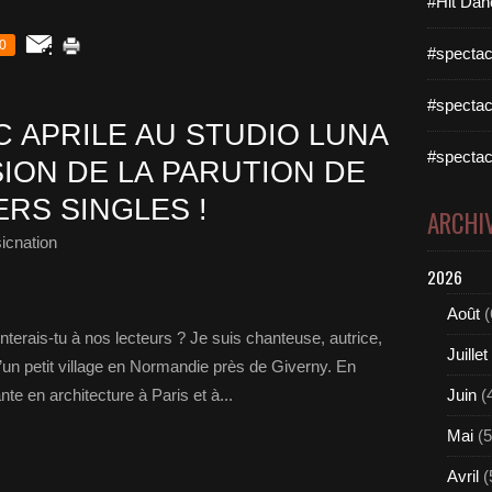
#Hit Dan
0
#spectac
#spectac
 APRILE AU STUDIO LUNA
#spectac
ION DE LA PARUTION DE
RS SINGLES !
ARCHI
icnation
2026
Août
(
erais-tu à nos lecteurs ? Je suis chanteuse, autrice,
Juillet
d’un petit village en Normandie près de Giverny. En
nte en architecture à Paris et à...
Juin
(
Mai
(5
Avril
(