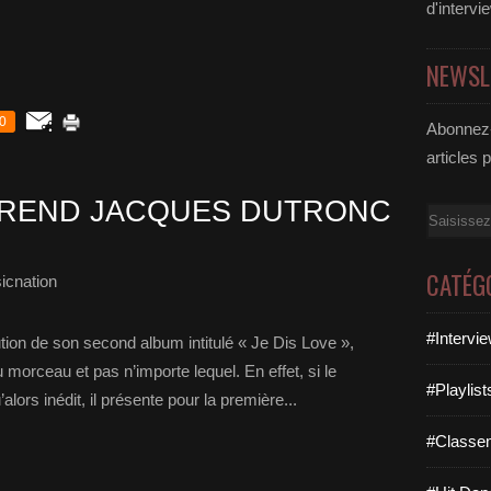
d'intervi
NEWSL
0
Abonnez-
articles 
PREND JACQUES DUTRONC
Email
CATÉG
icnation
#Intervi
ion de son second album intitulé « Je Dis Love »,
orceau et pas n’importe lequel. En effet, si le
#Playlis
alors inédit, il présente pour la première...
#Classe