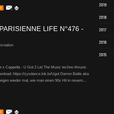
2019
0
2018
PARISIENNE LIFE N°476 -
2017
2016
icnation
2015
e x Cappella - U Got 2 Let The Music techno #music
load: https://zyxdance.lnk.to/Ugot Darren Bailie aka
igen wieder mal, wie man einen 90s Hit in neuem...
0