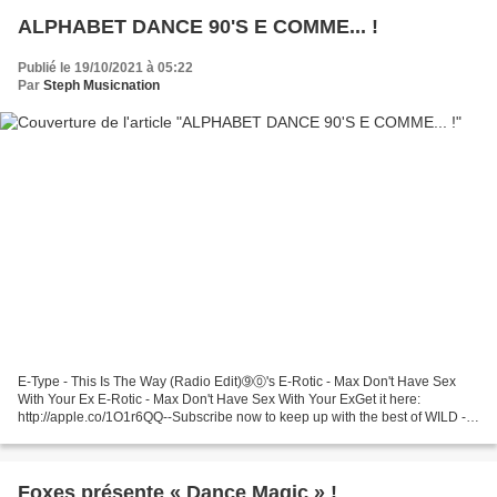
ALPHABET DANCE 90'S E COMME... !
Publié le 19/10/2021 à 05:22
Par
Steph Musicnation
E-Type - This Is The Way (Radio Edit)➈⓪'s E-Rotic - Max Don't Have Sex
With Your Ex E-Rotic - Max Don't Have Sex With Your ExGet it here:
http://apple.co/1O1r6QQ--Subscribe now to keep up with the best of WILD -
it's past, present and future... Escrima...
Foxes présente « Dance Magic » !