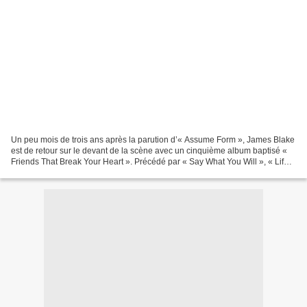
Un peu mois de trois ans après la parution d’« Assume Form », James Blake
est de retour sur le devant de la scène avec un cinquième album baptisé «
Friends That Break Your Heart ». Précédé par « Say What You Will », « Life
Is Not The Same » et « Famous...