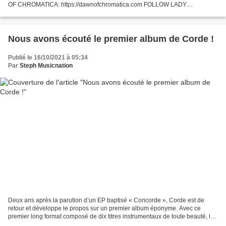
OF CHROMATICA: https://dawnofchromatica.com FOLLOW LADY
GAGA:Facebo... 29 E Conchita Wurst - Bodymorphia BODYMORPHIA by
Conchita WURST...
Nous avons écouté le premier album de Corde !
Publié le 16/10/2021 à 05:34
Par
Steph Musicnation
Deux ans après la parution d’un EP baptisé « Concorde », Corde est de
retour et développe le propos sur un premier album éponyme. Avec ce
premier long format composé de dix titres instrumentaux de toute beauté, le
trio Lillois embarque les auditeurs dans...