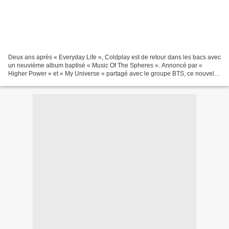
Deux ans après « Everyday Life », Coldplay est de retour dans les bacs avec
un neuvième album baptisé « Music Of The Spheres ». Annoncé par «
Higher Power » et « My Universe » partagé avec le groupe BTS, ce nouvel
opus produit par Max Martin, Oscar Holter...