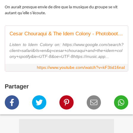
On aurait presque envie de dire que la musique du groupe se vit
autant qu’elle s’écoute.
Cesar Chouraqui & The Idem Colony - Photobooth (Official Music Video)
Listen to Idem Colony on: https://www.google.com/search?
client=safari&rls=en&q=cesar+chouraqui+and+the+idem+col
ony+spotify&ie=UTF-8&oe=UTF-8https://music.app...
https://www.youtube.com/watch?v=kF3tid16naI
Partager