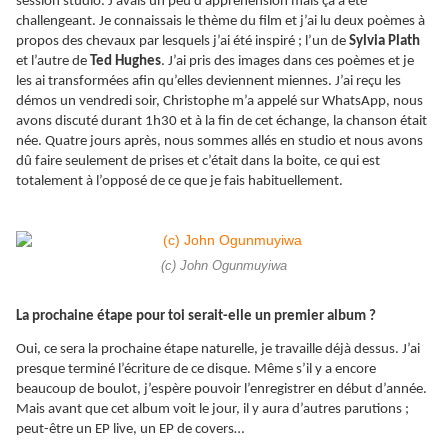
session studio. J’avais un peu d’appréhension mais ça a été
challengeant. Je connaissais le thème du film et j’ai lu deux poèmes à
propos des chevaux par lesquels j’ai été inspiré ; l’un de
Sylvia Plath
et l’autre de
Ted Hughes
. J’ai pris des images dans ces poèmes et je
les ai transformées afin qu’elles deviennent miennes. J’ai reçu les
démos un vendredi soir, Christophe m’a appelé sur WhatsApp, nous
avons discuté durant 1h30 et à la fin de cet échange, la chanson était
née. Quatre jours après, nous sommes allés en studio et nous avons
dû faire seulement de prises et c’était dans la boite, ce qui est
totalement à l’opposé de ce que je fais habituellement.
(c) John Ogunmuyiwa
La prochaine étape pour toi serait-elle un premier album ?
Oui, ce sera la prochaine étape naturelle, je travaille déjà dessus. J’ai
presque terminé l’écriture de ce disque. Même s’il y a encore
beaucoup de boulot, j’espère pouvoir l’enregistrer en début d’année.
Mais avant que cet album voit le jour, il y aura d’autres parutions ;
peut-être un EP live, un EP de covers…