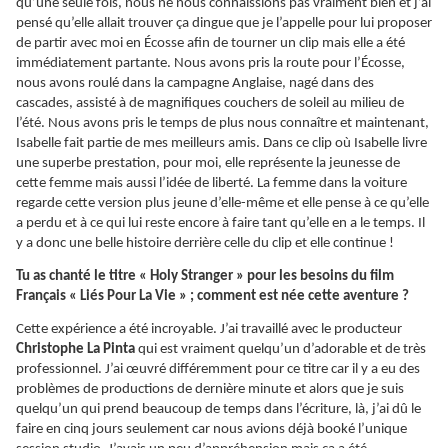
qu’une seule fois, nous ne nous connaissions pas vraiment bien et j’ai
pensé qu’elle allait trouver ça dingue que je l’appelle pour lui proposer
de partir avec moi en Écosse afin de tourner un clip mais elle a été
immédiatement partante. Nous avons pris la route pour l’Écosse,
nous avons roulé dans la campagne Anglaise, nagé dans des
cascades, assisté à de magnifiques couchers de soleil au milieu de
l’été. Nous avons pris le temps de plus nous connaître et maintenant,
Isabelle fait partie de mes meilleurs amis. Dans ce clip où Isabelle livre
une superbe prestation, pour moi, elle représente la jeunesse de
cette femme mais aussi l’idée de liberté. La femme dans la voiture
regarde cette version plus jeune d’elle-même et elle pense à ce qu’elle
a perdu et à ce qui lui reste encore à faire tant qu’elle en a le temps. Il
y a donc une belle histoire derrière celle du clip et elle continue !
Tu as chanté le titre « Holy Stranger » pour les besoins du film
Français « Liés Pour La Vie » ; comment est née cette aventure ?
Cette expérience a été incroyable. J’ai travaillé avec le producteur
Christophe La Pinta
qui est vraiment quelqu’un d’adorable et de très
professionnel. J’ai œuvré différemment pour ce titre car il y a eu des
problèmes de productions de dernière minute et alors que je suis
quelqu’un qui prend beaucoup de temps dans l’écriture, là, j’ai dû le
faire en cinq jours seulement car nous avions déjà booké l’unique