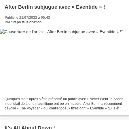
After Berlin subjugue avec « Eventide » !
Publié le 21/07/2022 à 05:42
Par
Steph Musicnation
Quelques mois après s’être présenté au public avec « Never Went To Space
» qui était déjà une magnifique entrée en matière, After Berlin a récemment
dévoilé « The Voyager » qui contient deux titres dont « Eventide » qui a été
mis en images et le groupe...
It's All About Down !