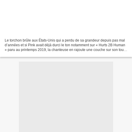
Le torchon brûle aux États-Unis qui a perdu de sa grandeur depuis pas mal
d’années et si Pink avait déjà durci le ton notamment sur « Hurts 2B Human
» paru au printemps 2019, la chanteuse en rajoute une couche sur son tout
nouveau titre intitulé « Irrelevant...