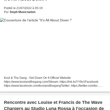
Publié le 21/07/2022 à 05:19
Par
Steph Musicnation
Kool & The Gang - Get Down On It Official Website:
https://www.koolandthegang.com/Stream: https://lnk.to/YY8v1Facebook:
https://www.facebook.com/koolandthegangTwitter: https://twitter.com/ko...
Britney Spears - Up N' Down Provided to YouTube by JiveUp...
Rencontre avec Louise et Francis de The Wave
Chargers au Studio Luna Rossa à l’occasion de