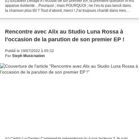
(c) Elizabeth Delage A l’écoute de ton premier EP, la première question m’est
apparue évidente…Pourquoi ; mais POURQUOI ; ne t’es-tu pas lancé dans
la chanson plus tôt ? Tout d’abord, merci ! J’ai toujours chanté dans mes
spectacles mais aussi à la télé...
Rencontre avec Alix au Studio Luna Rossa à
l’occasion de la parution de son premier EP !
Publié le 19/07/2022 à 05:32
Par
Steph Musicnation
(c) Cédric Le Dantec Comment te présenterais-tu à nos lecteurs ? Je suis