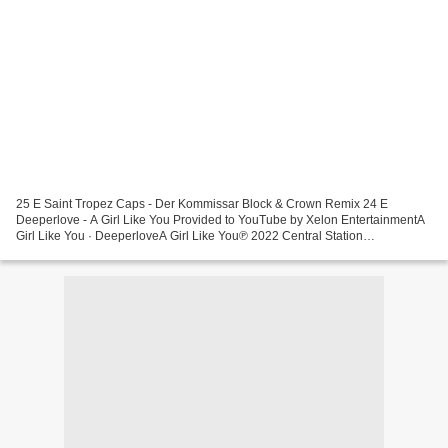
25 E Saint Tropez Caps - Der Kommissar Block & Crown Remix 24 E
Deeperlove - A Girl Like You Provided to YouTube by Xelon EntertainmentA
Girl Like You · DeeperloveA Girl Like You℗ 2022 Central Station
RecordsReleased on: 2022-04-14Auto-generated by Y... 23...