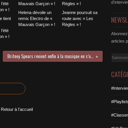
d'intervi
Helena dévoile un
Jeanne poursuit sa
NEWSL
 tient
remix Electro de «
route avec « Les
Mauvais Garçon » !
Règles » !
l’été
Abonnez-
n » !
articles 
Britney Spears revient enfin à la musique en s’offrant un duo avec Elton John !
Email
CATÉG
#Intervi
#Playlis
Retour à l'accueil
#Classe