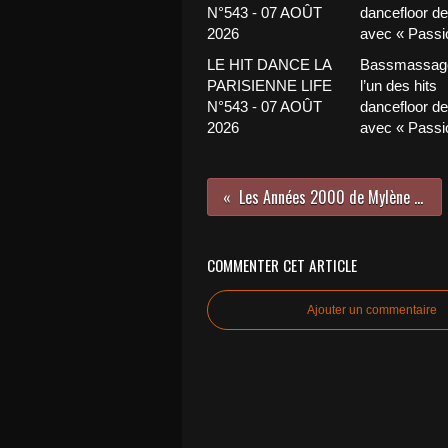
LE HIT DANCE LA
Bassmassage
PARISIENNE LIFE
l’un des hits
N°543 - 07 AOÛT
dancefloor de 
2026
avec « Passio
Les Années 2000 de Mylène Farmer et de Moby !
COMMENTER CET ARTICLE
Ajouter un commentaire