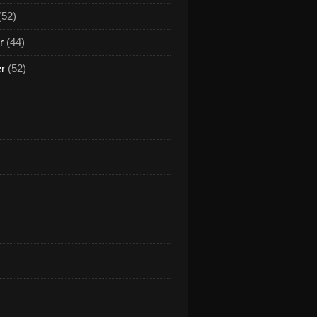
(52)
r
(44)
er
(52)