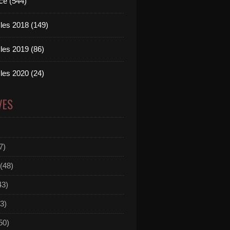
ce (544)
les 2018 (149)
les 2019 (86)
les 2020 (24)
VES
7)
(48)
43)
3)
50)