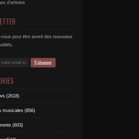
ews d'artistes
ETTER
vous pour être averti des nouveaux
publiés.
ORIES
ews (2618)
ts musicales (856)
ments (603)