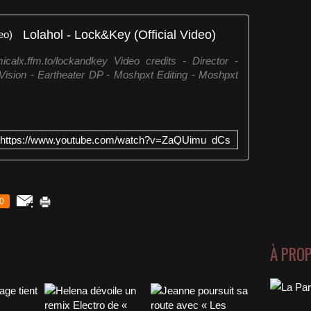
Lolahol - Lock&Key (Official Video)
icalx.ffm.to/lockandkey Video credits - Director -
 Vision - Eartheater DP - Moshpxt Editing - Moshpxt
https://www.youtube.com/watch?v=ZaQUimu_dCs
0
À PRO