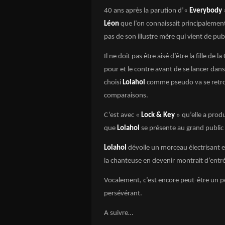
40 ans après la parution d’«
Everybody
»
Léon
que l’on connaissait principalemen
pas de son illustre mère qui vient de pub
Il ne doit pas être aisé d’être la fille d
pour et le contre avant de se lancer dan
choisi
Lolahol
comme pseudo va se retrou
comparaisons.
C’est avec «
Lock & Key
» qu’elle a pro
que
Lolahol
se présente au grand public e
Lolahol
dévoile un morceau électrisant 
la chanteuse en devenir montrait d’entrée
Vocalement, c’est encore peut-être un 
persévérant.
A suivre…