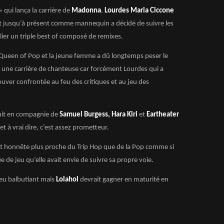
 qui lança la carrière de
Madonna
,
Lourdes Maria Ciccone
t jusqu’à présent comme mannequin a décidé de suivre les
lier un triple best of composé de remixes.
e la Queen of Pop et la jeune femme a dû longtemps peser le
s une carrière de chanteuse car forcément Lourdes qui a
ver confrontée au feu des critiques et au jeu des
duit en compagnie de
Samuel Burgess, Hara Kiri
et
Eartheater
t à vrai dire, c’est assez prometteur.
et honnête plus proche du Trip Hop que de la Pop comme si
 de jeu qu’elle avait envie de suivre sa propre voie.
peu balbutiant mais
Lolahol
devrait gagner en maturité en