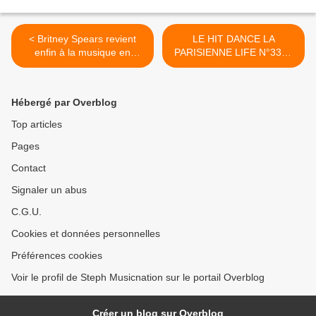
< Britney Spears revient
LE HIT DANCE LA
enfin à la musique en
PARISIENNE LIFE N°337 -
s’offrant un duo avec Elton
26 AOÛT 2022 >
John !
Hébergé par Overblog
Top articles
Pages
Contact
Signaler un abus
C.G.U.
Cookies et données personnelles
Préférences cookies
Voir le profil de Steph Musicnation sur le portail Overblog
Créer un blog sur Overblog