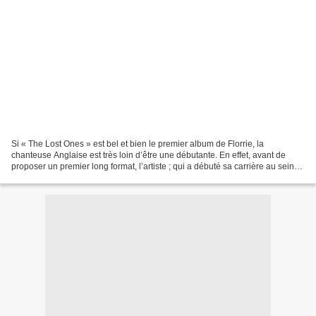
Si « The Lost Ones » est bel et bien le premier album de Florrie, la
chanteuse Anglaise est très loin d’être une débutante. En effet, avant de
proposer un premier long format, l’artiste ; qui a débuté sa carrière au sein
de la team à succès Xenomania...