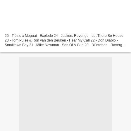
25 - Tiësto x Moguai - Explode 24 - Jackers Revenge - Let There Be House
23 - Tom Pulse & Ron van den Beuken - Hear My Call 22 - Don Diablo -
Smalltown Boy 21 - Mike Newman - Son Of A Gun 20 - Blümchen - Ravergirl
19 - Dottor Dag - La Batteria Della...