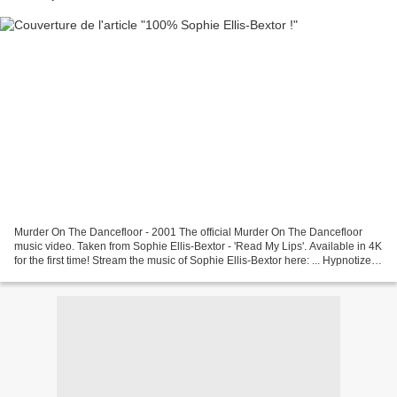
Murder On The Dancefloor - 2001 The official Murder On The Dancefloor
music video. Taken from Sophie Ellis-Bextor - 'Read My Lips'. Available in 4K
for the first time! Stream the music of Sophie Ellis-Bextor here: ... Hypnotized
x Wuh-Oh - 2022 Stream...