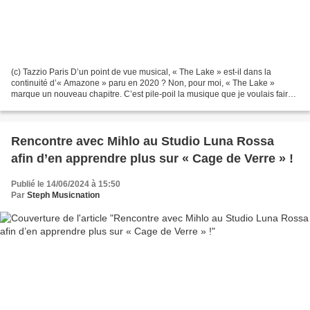
(c) Tazzio Paris D’un point de vue musical, « The Lake » est-il dans la
continuité d’« Amazone » paru en 2020 ? Non, pour moi, « The Lake »
marque un nouveau chapitre. C’est pile-poil la musique que je voulais faire
depuis longtemps. J’ai beaucoup écouté...
Rencontre avec Mihlo au Studio Luna Rossa
afin d’en apprendre plus sur « Cage de Verre » !
Publié le 14/06/2024 à 15:50
Par
Steph Musicnation