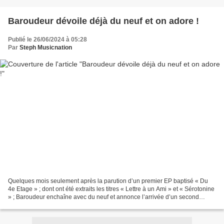
Baroudeur dévoile déjà du neuf et on adore !
Publié le 26/06/2024 à 05:28
Par
Steph Musicnation
Quelques mois seulement après la parution d’un premier EP baptisé « Du
4e Etage » ; dont ont été extraits les titres « Lettre à un Ami » et « Sérotonine
» ; Baroudeur enchaîne avec du neuf et annonce l’arrivée d’un second
format court prévu pour l’automne....