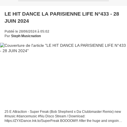
LE HIT DANCE LA PARISIENNE LIFE N°433 - 28
JUIN 2024
Publié le 28/06/2024 à 05:02
Par
Steph Musicnation
25 E Attraction - Super Freak (Bob Shepherd x Da Clubbmaster Remix) new
#music #dancemusic #Nu Disco Stream / Download:
https://ZYXDance.lnk.to/SuperFreak BOOOOM!!! After the huge and ongoing
success in various charts, including still holding strong in...