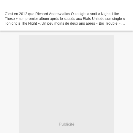
C’est en 2012 que Richard Andrew alias Outasight a sorti « Nights Like
These » son premier album après le succès aux Etats-Unis de son single «
Tonight Is The Night ». Un peu moins de deux ans après « Big Trouble »,
Outasight est de retour avec un troisième...
Publicité