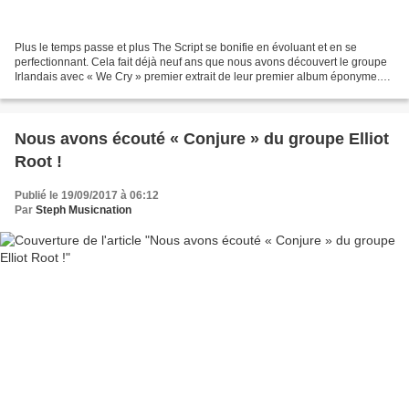
Plus le temps passe et plus The Script se bonifie en évoluant et en se
perfectionnant. Cela fait déjà neuf ans que nous avons découvert le groupe
Irlandais avec « We Cry » premier extrait de leur premier album éponyme.
The Script a classé tous ses albums...
Nous avons écouté « Conjure » du groupe Elliot
Root !
Publié le 19/09/2017 à 06:12
Par
Steph Musicnation