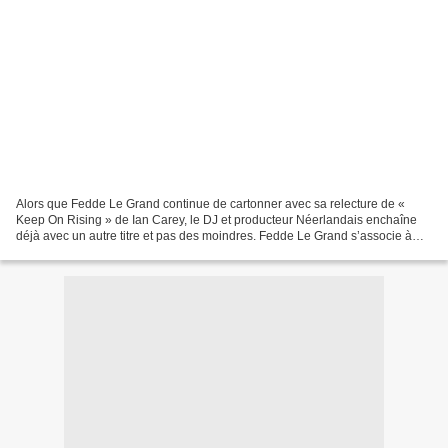
Alors que Fedde Le Grand continue de cartonner avec sa relecture de «
Keep On Rising » de Ian Carey, le DJ et producteur Néerlandais enchaîne
déjà avec un autre titre et pas des moindres. Fedde Le Grand s’associe à
Dannic afin de donner une énième jeunesse...