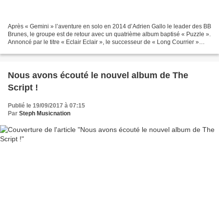
Après « Gemini » l’aventure en solo en 2014 d’Adrien Gallo le leader des BB
Brunes, le groupe est de retour avec un quatrième album baptisé « Puzzle ».
Annoncé par le titre « Eclair Eclair », le successeur de « Long Courrier »
paru en 2012 marque une...
Nous avons écouté le nouvel album de The
Script !
Publié le 19/09/2017 à 07:15
Par
Steph Musicnation