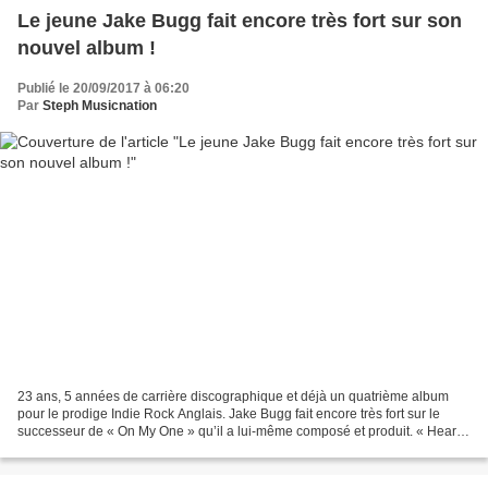
Le jeune Jake Bugg fait encore très fort sur son
nouvel album !
Publié le 20/09/2017 à 06:20
Par
Steph Musicnation
23 ans, 5 années de carrière discographique et déjà un quatrième album
pour le prodige Indie Rock Anglais. Jake Bugg fait encore très fort sur le
successeur de « On My One » qu’il a lui-même composé et produit. « Hearts
That Strain » a été annoncé par...