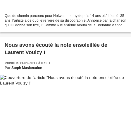
Que de chemin parcouru pour Nolwenn Leroy depuis 14 ans et à bientôt 35
ans, l’artiste a de quoi être fière de sa discographie. Annoncé par la chanson
qui lui donne son titre, « Gemme » le sixième album de la Bretonne vient de
sortir et il prouve que...
Nous avons écouté la note ensoleillée de
Laurent Voulzy !
Publié le 11/09/2017 à 07:01
Par
Steph Musicnation