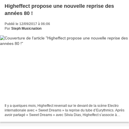
Higheffect propose une nouvelle reprise des
années 80 !
Publié le 12/09/2017 à 06:06
Par
Steph Musicnation
Il y a quelques mois, Higheffect revenait sur le devant de la scène Electro
internationale avec « Sweet Dreams » la reprise du tube d’Eurythmics. Après
avoir partagé « Sweet Dreams » avec Silvia Dias, Higheffect s’associe à
R.I.C.K et Daniel V. pour reprendre...