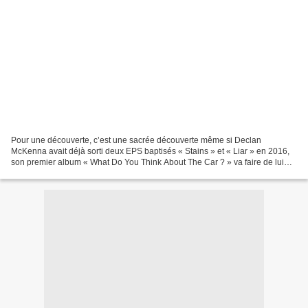
Pour une découverte, c’est une sacrée découverte même si Declan
McKenna avait déjà sorti deux EPS baptisés « Stains » et « Liar » en 2016,
son premier album « What Do You Think About The Car ? » va faire de lui
l’un des artistes à suivre de très près...