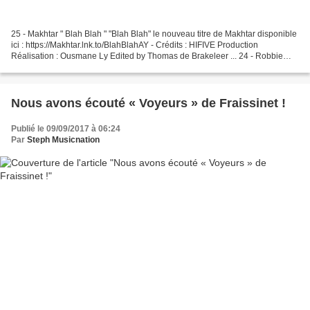
25 - Makhtar " Blah Blah " "Blah Blah" le nouveau titre de Makhtar disponible
ici : https://Makhtar.lnk.to/BlahBlahAY - Crédits : HIFIVE Production
Réalisation : Ousmane Ly Edited by Thomas de Brakeleer ... 24 - Robbie
Williams " Time On Earth french...
Nous avons écouté « Voyeurs » de Fraissinet !
Publié le 09/09/2017 à 06:24
Par
Steph Musicnation