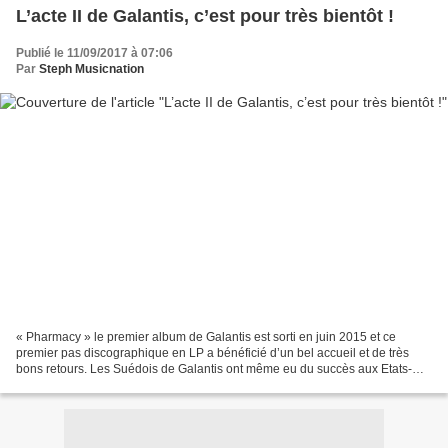
L’acte II de Galantis, c’est pour très bientôt !
Publié le 11/09/2017 à 07:06
Par
Steph Musicnation
« Pharmacy » le premier album de Galantis est sorti en juin 2015 et ce
premier pas discographique en LP a bénéficié d’un bel accueil et de très
bons retours. Les Suédois de Galantis ont même eu du succès aux Etats-
Unis où « Pharmacy » s’est classé parmi...