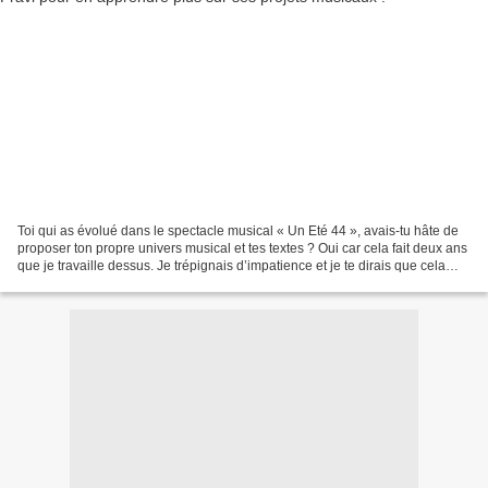
Toi qui as évolué dans le spectacle musical « Un Eté 44 », avais-tu hâte de
proposer ton propre univers musical et tes textes ? Oui car cela fait deux ans
que je travaille dessus. Je trépignais d’impatience et je te dirais que cela
devenait presque vital...