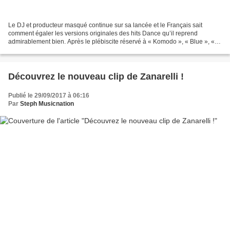
Le DJ et producteur masqué continue sur sa lancée et le Français sait
comment égaler les versions originales des hits Dance qu’il reprend
admirablement bien. Après le plébiscite réservé à « Komodo », « Blue », «
Sweet » et « Infinity », Sound Of Legend...
Découvrez le nouveau clip de Zanarelli !
Publié le 29/09/2017 à 06:16
Par
Steph Musicnation