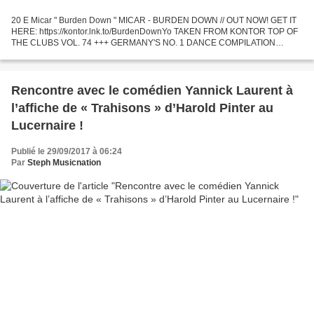
20 E Micar " Burden Down " MICAR - BURDEN DOWN // OUT NOW! GET IT
HERE: https://kontor.lnk.to/BurdenDownYo TAKEN FROM KONTOR TOP OF
THE CLUBS VOL. 74 +++ GERMANY'S NO. 1 DANCE COMPILATION
FEATURING MANY EXCLUSIVE TRACKS +++ ... 19 E Miko Mission " The...
Rencontre avec le comédien Yannick Laurent à
l’affiche de « Trahisons » d’Harold Pinter au
Lucernaire !
Publié le 29/09/2017 à 06:24
Par
Steph Musicnation