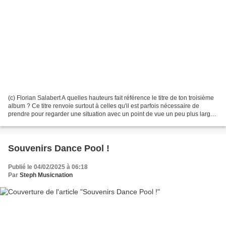
(c) Florian Salabert A quelles hauteurs fait référence le titre de ton troisième
album ? Ce titre renvoie surtout à celles qu'il est parfois nécessaire de
prendre pour regarder une situation avec un point de vue un peu plus large,
un peu plus juste, un...
Souvenirs Dance Pool !
Publié le 04/02/2025 à 06:18
Par
Steph Musicnation