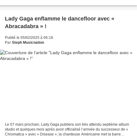
première écoute, nous avons eu un très gros...
Lady Gaga enflamme le dancefloor avec «
Abracadabra » !
Publié le 05/02/2025 à 06:16
Par
Steph Musicnation
Le 07 mars prochain, Lady Gaga publiera son très attendu septième album
studio et quelques mois après avoir officialisé l’arrivée du successeur de «
Chromatica » avec « Disease », la chanteuse Américaine met la barre