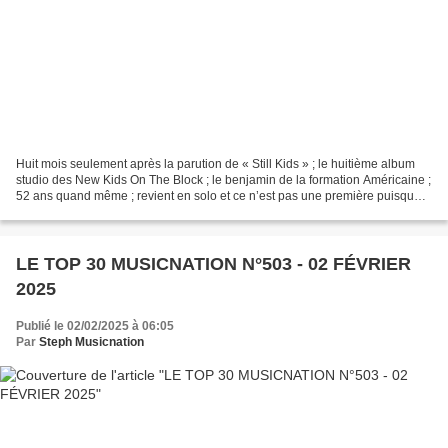
Huit mois seulement après la parution de « Still Kids » ; le huitième album
studio des New Kids On The Block ; le benjamin de la formation Américaine ;
52 ans quand même ; revient en solo et ce n’est pas une première puisque
le premier opus de Joey McIntyre...
LE TOP 30 MUSICNATION N°503 - 02 FÉVRIER
2025
Publié le 02/02/2025 à 06:05
Par
Steph Musicnation