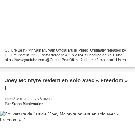
Culture Beat - Mr. Vain Mr. Vain Official Music Video. Originally released by
Culture Beat in 1993. Remastered to 4K in 2024. Subscribe on YouTube:
https://www.youtube.com/@CultureBeatOfficial?sub_confirmation=1 Listen to
Jinny - One More Time Provided...
Joey McIntyre revient en solo avec « Freedom »
!
Publié le 03/02/2025 à 06:12
Par
Steph Musicnation