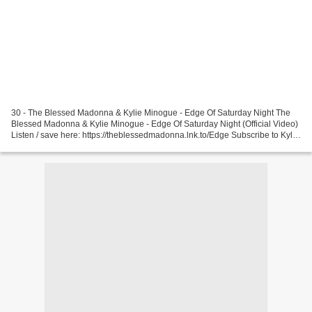
30 - The Blessed Madonna & Kylie Minogue - Edge Of Saturday Night The
Blessed Madonna & Kylie Minogue - Edge Of Saturday Night (Official Video)
Listen / save here: https://theblessedmadonna.lnk.to/Edge Subscribe to Kylie
Minogue: ... 29 - LNWR - Winter...