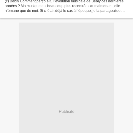
(c) Bebly Comment perçois-tu l’évolution musicale de Bebly ces dernières
années ? Ma musique est beaucoup plus recentrée car maintenant, elle
n’émane que de moi. Si c’ était déjà le cas à l’époque, je la partageais et
nous l’arrangions à plusieurs. Aujourd’hui,...
Publicité