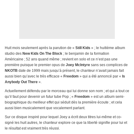
Huit mois seulement après la parution de «
Still Kids
» ; le huitième album
studio des
New Kids On The Block
; le benjamin de la formation
Américaine ; 52 ans quand même ; revient en solo et ce n’est pas une
première puisque le premier opus de
Joey McIntyre
sans ses complices de
NKOTB
date de 1999 mais jusqu’à présent, le chanteur n’avait jamais fait
aussi bien qu’avec le très efficace «
Freedom
» qui a été annoncé par «
Is
Anybody Out There
».
Actuellement défendu par le morceau qui lui donne son nom ; et qui a tout ce
qu’il faut pour devenir un futur tube Pop ; «
Freedom
» est un album semi-
biographique du meilleur effet qui séduit dès la première écoute ; et cela
aussi bien musicalement que vocalement parlant.
Sur ce disque inspiré pour lequel Joey a écrit deux titres lui-même et co-
signé les huit autres, le chanteur explore ce que la liberté signifie pour lui et
le résultat est vraiment très réussi.