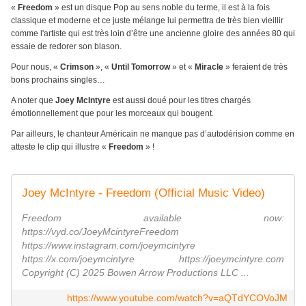
«
Freedom
» est un disque Pop au sens noble du terme, il est à la fois
classique et moderne et ce juste mélange lui permettra de très bien vieillir
comme l'artiste qui est très loin d’être une ancienne gloire des années 80 qui
essaie de redorer son blason.
Pour nous, «
Crimson
», «
Until Tomorrow
» et «
Miracle
» feraient de très
bons prochains singles…
A noter que
Joey McIntyre
est aussi doué pour les titres chargés
émotionnellement que pour les morceaux qui bougent.
Par ailleurs, le chanteur Américain ne manque pas d’autodérision comme en
atteste le clip qui illustre «
Freedom
» !
Joey McIntyre - Freedom (Official Music Video)
Freedom available now:
https://vyd.co/JoeyMcintyreFreedom
https://www.instagram.com/joeymcintyre
https://x.com/joeymcintyre https://joeymcintyre.com
Copyright (C) 2025 Bowen Arrow Productions LLC ...
https://www.youtube.com/watch?v=aQTdYCOVoJM