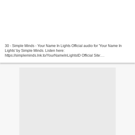
30 - Simple Minds - Your Name In Lights Official audio for 'Your Name In
Lights' by Simple Minds. Listen here:
https://simpleminds.lnk.to/YourNameInLightsID Official Site:
https://www.simpleminds.com/ Latest Tour Dates: ... 29 - AfroSalto x Mednas -
All...