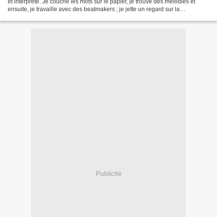
et interprète. Je couche les mots sur le papier, je trouve des mélodies et
ensuite, je travaille avec des beatmakers ; je jette un regard sur la
composition mais ce n’est pas moi...
Publicité