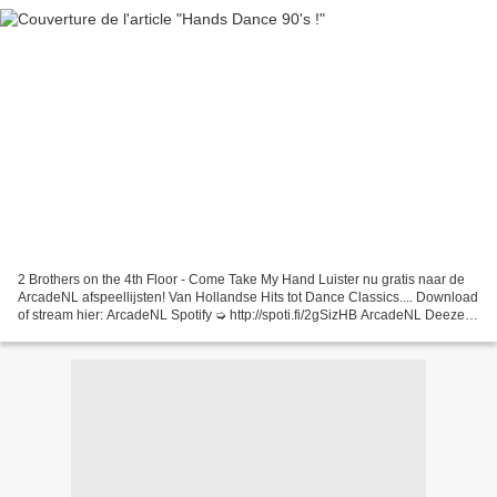
2 Brothers on the 4th Floor - Come Take My Hand Luister nu gratis naar de
ArcadeNL afspeellijsten! Van Hollandse Hits tot Dance Classics.... Download
of stream hier: ArcadeNL Spotify ➭ http://spoti.fi/2gSizHB ArcadeNL Deezer
➭ ... Cold Sensation - Raise...