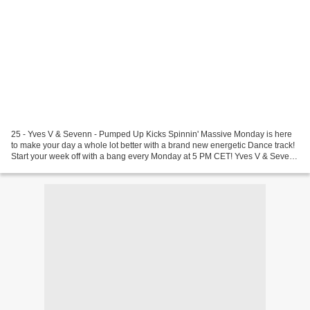
25 - Yves V & Sevenn - Pumped Up Kicks Spinnin' Massive Monday is here
to make your day a whole lot better with a brand new energetic Dance track!
Start your week off with a bang every Monday at 5 PM CET! Yves V & Sevenn
- Pumped Up ... 24 + Bob Sinclar...