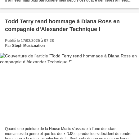
d’années mais plus particulièrement depuis ces quatre dernières années
avec mon collègue Alex Bianchi....
Todd Terry rend hommage à Diana Ross en
compagnie d’Alexander Technique !
Publié le 17/02/2025 à 07:28
Par
Steph Musicnation
Quand une pointure de la House Music s’associe à l’une des stars
montantes du genre et que les deux DJS et producteurs décident de rendre
hommage à la reine incontestée de la Soul, cela donne un morceau hyper