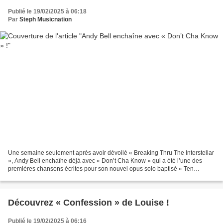
Publié le 19/02/2025 à 06:18
Par
Steph Musicnation
Une semaine seulement après avoir dévoilé « Breaking Thru The Interstellar
», Andy Bell enchaîne déjà avec « Don’t Cha Know » qui a été l’une des
premières chansons écrites pour son nouvel opus solo baptisé « Ten
Crowns » dont la parution est fixée au...
Découvrez « Confession » de Louise !
Publié le 19/02/2025 à 06:16