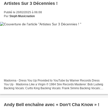
Artistes Sur 3 Décennies !
Publié le 20/02/2025 à 06:08
Par
Steph Musicnation
Madonna - Dress You Up Provided to YouTube by Warner Records Dress
You Up · Madonna Like a Virgin ℗ 1984 Sire Records Masterer: Bob Ludwig
Backing Vocals: Curtis King Backing Vocals: Frank Simms Backing Vocals:
George... Madonna - Frozen You're watching...
Andy Bell enchaîne avec « Don’t Cha Know » !