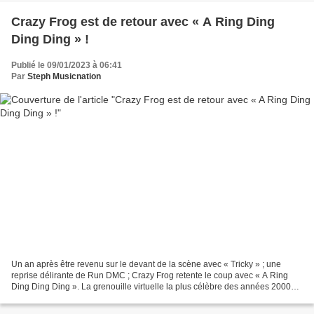
Crazy Frog est de retour avec « A Ring Ding
Ding Ding » !
Publié le 09/01/2023 à 06:41
Par
Steph Musicnation
Un an après être revenu sur le devant de la scène avec « Tricky » ; une
reprise délirante de Run DMC ; Crazy Frog retente le coup avec « A Ring
Ding Ding Ding ». La grenouille virtuelle la plus célèbre des années 2000
fait dans la continuité en proposant...