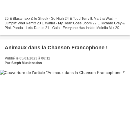
25 E Blasterjaxx & le Shuuk - So High 24 E Todd Terry ft. Martha Wash -
Jumpin' Wh0 Remix 23 E Watler - My Heart Goes Boom 22 E Richard Grey &
Pink Panda - Let's Dance 21 - Gala - Everyone Has Inside Molella Mix 20 -
Nils Van Zandt & Pakito - Are...
Animaux dans la Chanson Francophone !
Publié le 05/01/2023 à 06:11
Par
Steph Musicnation