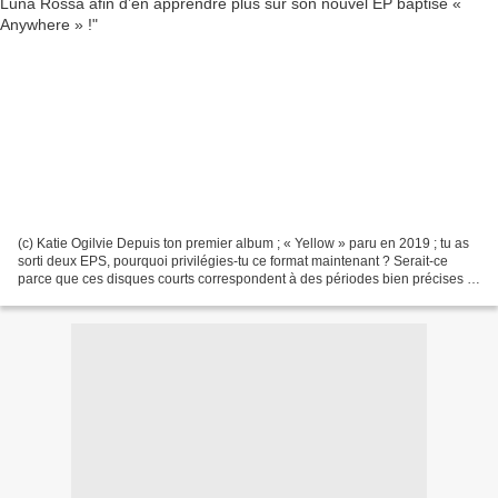
(c) Katie Ogilvie Depuis ton premier album ; « Yellow » paru en 2019 ; tu as
sorti deux EPS, pourquoi privilégies-tu ce format maintenant ? Serait-ce
parce que ces disques courts correspondent à des périodes bien précises ?
Très juste. Quand j’ai terminé...