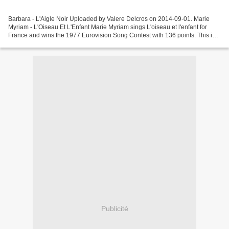
Barbara - L'Aigle Noir Uploaded by Valere Delcros on 2014-09-01. Marie
Myriam - L'Oiseau Et L'Enfant Marie Myriam sings L'oiseau et l'enfant for
France and wins the 1977 Eurovision Song Contest with 136 points. This is a
2K restoration using Topaz Video...
Publicité