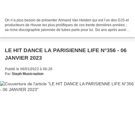
On n’a plus besoin de présenter Armand Van Helden qui est l’un des DJS et
producteurs de House les plus prolifiques de ces trente dernières années ;
sa riche discographie jalonnée de tubes parle pour lui. Six ans après avoir
adapté « I Won’t Let You Down...
LE HIT DANCE LA PARISIENNE LIFE N°356 - 06
JANVIER 2023
Publié le 06/01/2023 à 06:26
Par
Steph Musicnation