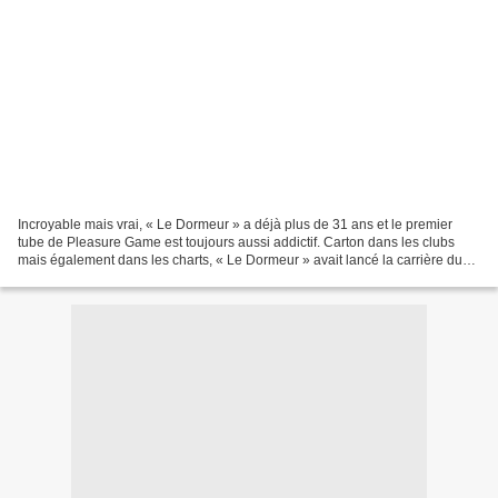
Incroyable mais vrai, « Le Dormeur » a déjà plus de 31 ans et le premier
tube de Pleasure Game est toujours aussi addictif. Carton dans les clubs
mais également dans les charts, « Le Dormeur » avait lancé la carrière du
groupe Belge dans lequel on retrouvait...