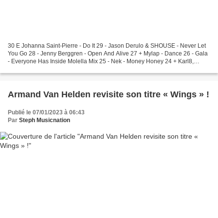
30 E Johanna Saint-Pierre - Do It 29 - Jason Derulo & SHOUSE - Never Let
You Go 28 - Jenny Berggren - Open And Alive 27 + Mylap - Dance 26 - Gala
- Everyone Has Inside Molella Mix 25 - Nek - Money Honey 24 + Karl8,
Crazibiza & Andrea Monta - Stand...
Armand Van Helden revisite son titre « Wings » !
Publié le 07/01/2023 à 06:43
Par
Steph Musicnation