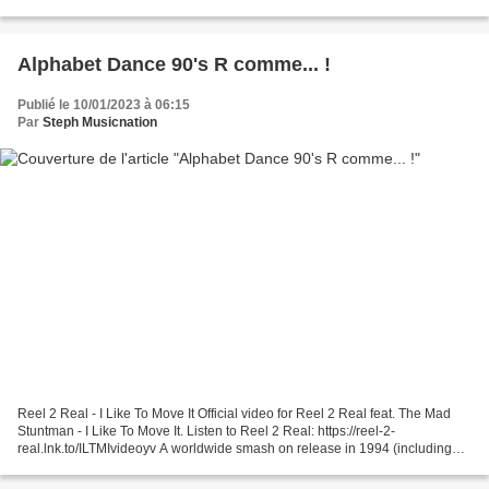
dans la discographie du projet Italien....
Alphabet Dance 90's R comme... !
Publié le 10/01/2023 à 06:15
Par
Steph Musicnation
Reel 2 Real - I Like To Move It Official video for Reel 2 Real feat. The Mad
Stuntman - I Like To Move It. Listen to Reel 2 Real: https://reel-2-
real.lnk.to/ILTMIvideoyv A worldwide smash on release in 1994 (including
number one ... Robin S - Show Me...