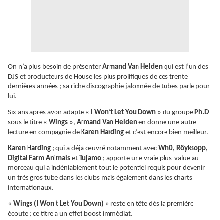
On n’a plus besoin de présenter
Armand Van Helden
qui est l’un des
DJS et producteurs de House les plus prolifiques de ces trente
dernières années ; sa riche discographie jalonnée de tubes parle pour
lui.
Six ans après avoir adapté «
I Won’t Let You Down
» du groupe
Ph.D
sous le titre «
Wings
»,
Armand Van Helden
en donne une autre
lecture en compagnie de
Karen Harding
et c’est encore bien meilleur.
Karen Harding
; qui a déjà œuvré notamment avec
Wh0, Röyksopp,
Digital Farm Animals
et
Tujamo
; apporte une vraie plus-value au
morceau qui a indéniablement tout le potentiel requis pour devenir
un très gros tube dans les clubs mais également dans les charts
internationaux.
«
Wings (I Won’t Let You Down)
» reste en tête dès la première
écoute ; ce titre a un effet boost immédiat.