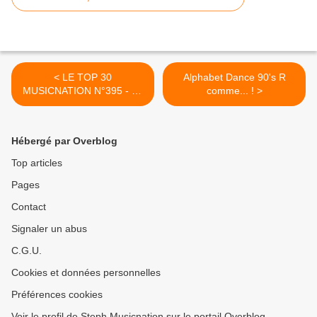
< LE TOP 30
Alphabet Dance 90's R
MUSICNATION N°395 - 08
comme... ! >
JANVIER 2023
Hébergé par Overblog
Top articles
Pages
Contact
Signaler un abus
C.G.U.
Cookies et données personnelles
Préférences cookies
Voir le profil de Steph Musicnation sur le portail Overblog