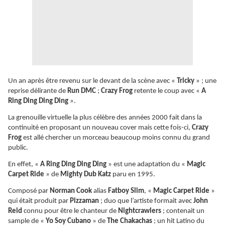
Un an après être revenu sur le devant de la scène avec «
Tricky
» ; une
reprise délirante de
Run DMC
;
Crazy Frog
retente le coup avec «
A
Ring Ding Ding Ding
».
La grenouille virtuelle la plus célèbre des années 2000 fait dans la
continuité en proposant un nouveau cover mais cette fois-ci,
Crazy
Frog
est allé chercher un morceau beaucoup moins connu du grand
public.
En effet, «
A Ring Ding Ding Ding
» est une adaptation du «
Magic
Carpet Ride
» de
Mighty Dub Katz
paru en 1995.
Composé par
Norman Cook
alias
Fatboy Slim
, «
Magic Carpet Ride
»
qui était produit par
Pizzaman
; duo que l’artiste formait avec
John
Reid
connu pour être le chanteur de
Nightcrawlers
; contenait un
sample de «
Yo Soy Cubano
» de
The Chakachas
; un hit Latino du