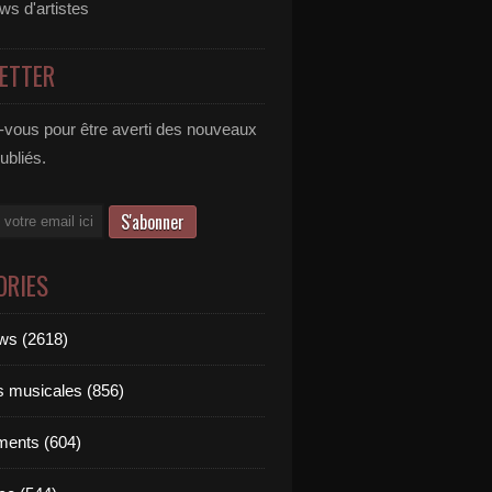
ews d'artistes
ETTER
vous pour être averti des nouveaux
publiés.
ORIES
ews (2618)
ts musicales (856)
ments (604)