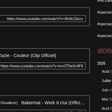
#Hit Dan
#spectac
https://www.youtube.com/watch?v=l5sItcZtexs
#spectac
#spectac
ARCHI
Zazie - Couleur (Clip Officiel)
2026
https://www.youtube.com/watch?v=km3T0wSr4F8
Août
(
Juillet
Juin
(
Mai
(5
Bakermat - Work It Out (Official Visualizer)
Avril
(