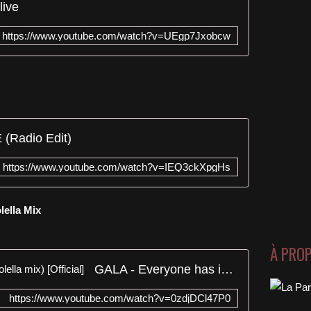
live
https://www.youtube.com/watch?v=UEgp7Jxobcw
(Radio Edit)
https://www.youtube.com/watch?v=IEQ3ckXpgHs
lella Mix
À PRO
GALA - Everyone has inside (Molella mix) [Official]
https://www.youtube.com/watch?v=0zdjDCl47P0