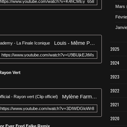
https://www.youtube.com/watch?v=K4hCMEy_658
Mars
Févrie
Janvi
Louis - Même Pas Mal - Star Academy - La Finale Iconique
2025
https://www.youtube.com/watch?v=U9BUjkEJtMs
2024
Rayon Vert
2023
2022
Mylène Farmer feat. @AaRONofficial - Rayon vert (Clip officiel)
2021
https://www.youtube.com/watch?v=3DIWDGloWr8
2020
For Ever Fred Falke Remix