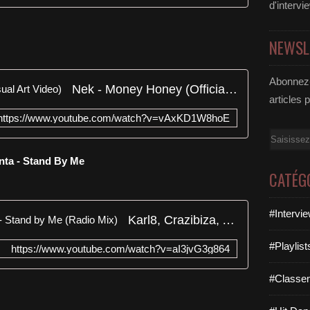
d'intervi
NEWSL
Abonnez-
Nek - Money Honey (Official Visual Art Video)
articles 
https://www.youtube.com/watch?v=vAxKD1W8hoE
Email
onta - Stand By Me
CATÉG
#Intervi
Karl8, Crazibiza, Andrea Monta - Stand by Me (Radio Mix)
#Playlis
https://www.youtube.com/watch?v=aI3jvG3g864
#Classe