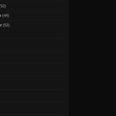
(52)
r
(44)
er
(52)